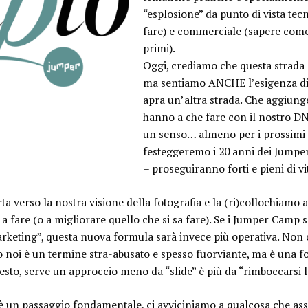
“esplosione” da punto di vista tec
fare) e commerciale (sapere come
primi).
Oggi, crediamo che questa strada 
ma sentiamo ANCHE l’esigenza di
apra un’altra strada. Che aggiung
hanno a che fare con il nostro 
un senso… almeno per i prossimi 
festeggeremo i 20 anni dei Jumper
– proseguiranno forti e pieni di vi
ta verso la nostra visione della fotografia
e la (ri)collochiamo a
e a fare (o a migliorare quello che si sa fare). Se i Jumper Cam
marketing”,
questa nuova formula sarà invece più operativa
. Non 
o noi è un termine stra-abusato e spesso fuorviante, ma è una f
esto, serve un approccio meno da “
slide
” è più da “
rimboccarsi 
 è un passaggio fondamentale, ci avviciniamo a qualcosa che
as