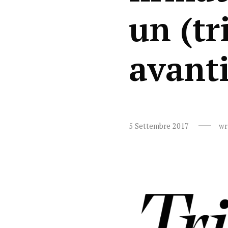
un (tr
avanti
5 Settembre 2017
wr