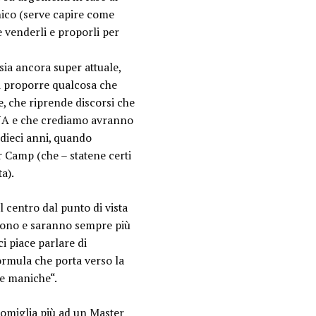
nico (serve capire come
 venderli e proporli per
sia ancora super attuale,
 proporre qualcosa che
e, che riprende discorsi che
DNA e che crediamo avranno
dieci anni, quando
 Camp (che – statene certi
ta).
l centro dal punto di vista
p sono e saranno sempre più
ci piace parlare di
ormula che porta verso la
le maniche
“.
somiglia più ad un Master