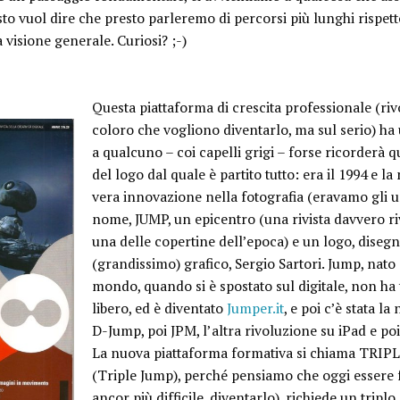
sto vuol dire che presto parleremo di percorsi più lunghi rispet
 visione generale. Curiosi? ;-)
Questa piattaforma di crescita professionale (rivo
coloro che vogliono diventarlo, ma sul serio) h
a qualcuno – coi capelli grigi – forse ricorderà 
del logo dal quale è partito tutto: era il 1994 e la
vera innovazione nella fotografia (eravamo gli u
nome, JUMP, un epicentro (una rivista davvero ri
una delle copertine dell’epoca) e un logo, diseg
(grandissimo) grafico, Sergio Sartori. Jump, nato 
mondo, quando si è spostato sul digitale, non ha
libero, ed è diventato
Jumper.it
, e poi c’è stata la
D-Jump, poi JPM, l’altra rivoluzione su iPad e p
La nuova piattaforma formativa si chiama
TRIP
(
Triple Jump
), perché pensiamo che oggi essere fo
ancor più difficile, diventarlo), richiede un triplo 