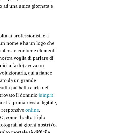
to ad una unica giornata e
lta ai professionisti e a
a un nome e ha un logo che
qualcosa: contiene elementi
 nostra voglia di parlare di
nici a farlo) aveva un
voluzionaria, qui a fianco
nato da un grande
sulla più bella carta del
 trovato il dominio
jump.it
 nostra prima rivista digitale,
oi responsive
online
.
LO
, come il salto triplo
tografi ai giorni nostri (o,
salto mortale (è difficile,