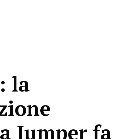
: la
zione
ta Jumper fa