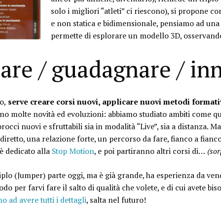
solo i migliori “atleti” ci riescono), si propone 
e non statica e bidimensionale, pensiamo ad una
permette di esplorare un modello 3D, osservandolo 
are / guadagnare / in
o,
serve creare corsi nuovi, applicare nuovi metodi formati
no molte novità ed evoluzioni: abbiamo studiato ambiti come que
occi nuovi e sfruttabili sia in modalità “Live”, sia a distanza. M
iretto, una relazione forte, un percorso da fare, fianco a fianco
 è dedicato alla
Stop Motion
, e poi partiranno altri corsi di…
(sor
riplo (Jumper) parte oggi, ma è già grande, ha esperienza da vend
do per farvi fare il salto di qualità che volete, e di cui avete bis
o ad avere tutti i dettagli
, salta nel futuro!