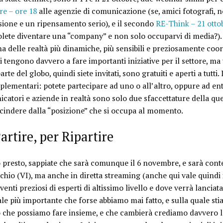
re – ore 18
alle agenzie di comunicazione (se, amici fotografi, no
essione e un ripensamento serio), e il secondo
RE-Think – 21 otto
volete diventare una “company” e non solo occuparvi di media?).
na delle realtà più dinamiche, più sensibili e preziosamente coor
 tengono davvero a fare importanti iniziative per il settore,
ma 
rte del globo, quindi siete invitati, sono gratuiti e aperti a tutti
.
mplementari: potete partecipare ad uno o all’altro, oppure ad en
catori e aziende in realtà sono solo due sfaccettature della qu
scindere dalla “posizione” che si occupa al momento.
artire, per Ripartire
o presto, sappiate che sarà comunque il
6 novembre, e sarà con
chio (VI)
, ma anche in diretta streaming (anche qui vale quindi 
venti preziosi di esperti di altissimo livello e dove verrà lanciata 
e più importante che forse abbiamo mai fatto, e sulla quale st
he possiamo fare insieme, e che cambierà crediamo davvero l