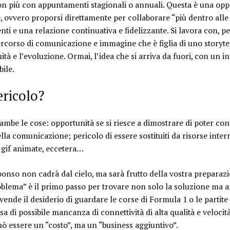
non più con appuntamenti stagionali o annuali.
Questa è una oppo
ovvero proporsi direttamente per collaborare “più dentro alle a
nti e una relazione continuativa e fidelizzante. Si lavora con, p
rcorso di comunicazione e immagine che è figlia di uno storytel
ità e l’evoluzione. Ormai, l’idea che si arriva da fuori, con un in
bile.
ericolo?
rambe le cose:
opportunità se si riesce a dimostrare di poter cont
ella comunicazione; pericolo di essere sostituiti da risorse inte
 gif animate, eccetera…
sponso non cadrà dal cielo, ma sarà frutto della vostra prepara
roblema” è il primo passo per trovare non solo la soluzione ma 
e vende il desiderio di guardare le corse di Formula 1 o le partit
a di possibile mancanza di connettività di alta qualità e velocit
uò essere un “costo”, ma un “business aggiuntivo”.