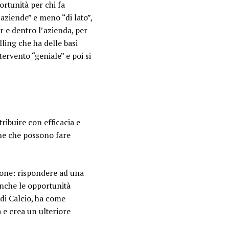
rtunità per chi fa
ziende” e meno “di lato”,
er e dentro l’azienda, per
ling che ha delle basi
tervento “geniale” e poi si
ribuire con efficacia e
rne che possono fare
zione: rispondere ad una
anche le opportunità
e di Calcio, ha come
à e crea un ulteriore