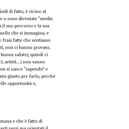
i di fatto, è vicino al
e o sono diventate “media
 il suo percorso e la sua
uello che si immagina, e
e frasi fatte che sentiamo
ti, non ci hanno provato,
buona salute), quindi ci
ici, artisti…) non sanno
Non si nasce “
sapendo
” e
ento giusto per farlo, perché
lle opportunità e,
mana e che è fatto di
erti versi ma orientati il