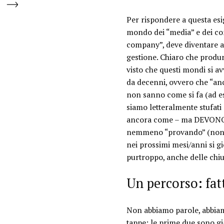
Per rispondere a questa es
mondo dei “media” e dei co
company”, deve diventare a
gestione. Chiaro che produ
visto che questi mondi si a
da decenni, ovvero che “anc
non sanno come si fa (ad es
siamo letteralmente stufati 
ancora come – ma DEVONO – d
nemmeno “
provando
” (non
nei prossimi mesi/anni si g
purtroppo, anche delle chiu
Un percorso: fat
Non abbiamo parole, abbiam
tappe: le prime due sono già