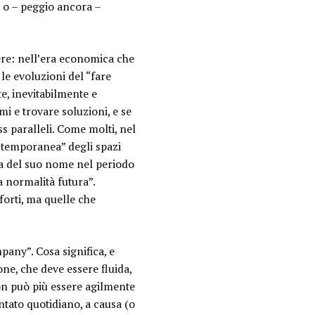
, o – peggio ancora –
ttere: nell’era economica che
le evoluzioni del “fare
, inevitabilmente e
mi e trovare soluzioni, e se
s paralleli
. Come molti, nel
 temporanea” degli spazi
usa del suo nome nel periodo
a normalità futura”.
orti, ma quelle che
mpany”.
Cosa significa, e
ne, che deve essere fluida,
non può più essere agilmente
ntato quotidiano, a causa (o