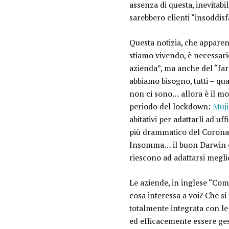
assenza di questa, inevitabi
sarebbero clienti “insoddisfa
Questa notizia, che apparent
stiamo vivendo, è necessari
azienda”, ma anche del “fa
abbiamo bisogno, tutti – qua
non ci sono… allora è il mo
periodo del lockdown:
Muji
abitativi per adattarli ad uff
più drammatico del Coronavir
Insomma… il buon Darwin ci
riescono ad adattarsi megli
Le aziende, in inglese “Com
cosa interessa a voi? Che s
totalmente integrata con le 
ed efficacemente essere ges