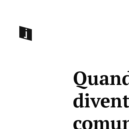
Quand
diven
comun