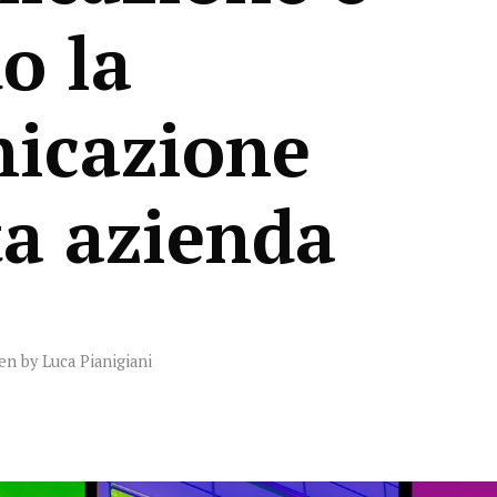
o la
icazione
ta azienda
ten by
Luca Pianigiani