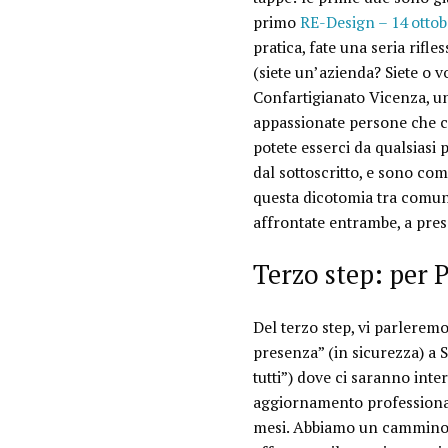
primo
RE-Design – 14 ottob
pratica, fate una seria rifl
(siete un’azienda? Siete o 
Confartigianato Vicenza
, u
appassionate persone che ci
potete esserci da qualsiasi pa
dal sottoscritto, e sono co
questa dicotomia tra comuni
affrontate entrambe, a pre
Terzo step: per P
Del terzo step, vi parlerem
presenza” (in sicurezza) a S
tutti”) dove ci saranno inter
aggiornamento professional
mesi.
Abbiamo un cammino c