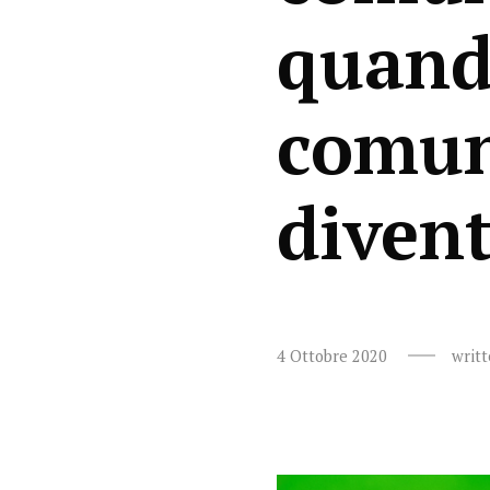
quand
comun
diven
4 Ottobre 2020
writ