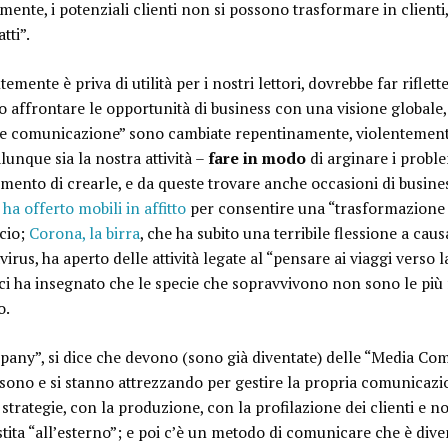
lmente, i potenziali clienti non si possono trasformare in clienti
tti”.
emente è priva di utilità per i nostri lettori, dovrebbe far rifle
o affrontare le opportunità di business con una visione globale, 
re comunicazione” sono cambiate repentinamente, violentemente
lunque sia la nostra attività –
fare in modo
di arginare i proble
mento di crearle, e da queste trovare anche occasioni di busines
 ha offerto mobili in affitto
per consentire una “trasformazione
icio;
Corona, la birra
, che ha subito una terribile flessione a ca
us, ha aperto delle attività legate al “pensare ai viaggi verso l
 ha insegnato che le specie che sopravvivono non sono le più f
o.
pany”, si dice che devono (sono già diventate) delle “Media Co
i sono e si stanno attrezzando per gestire la propria comunicazio
strategie, con la produzione, con la profilazione dei clienti e 
tita “all’esterno”; e poi c’è un metodo di comunicare che è dive