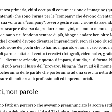
igenza primaria,
chi si occupa di comunicazione e immagine (quind
ntenuti) che sono l’arma per le “company” che devono diventar
 sua volta una “company”
, ovvero gestire con visione da azienda
rre scarpe è diverso da produrre immagini, ma molto meno di q
vvicinano e si fondono sempre di più, bisogna andare ben oltre l
he i creativi devono diventare imprenditori”. Non ci sono riusci
clusione dei pochi che lo hanno imparato e non a caso sono in 
di parole buttate al vento:
i creativi (fotografi, videomaker, graf
iventare aziende, e questo si impara, si studia, ci si forma
. 
 si può avere il lusso del “provare”, bisogna “fare”. Ed è il mom
iocheranno delle partite che porteranno ad una crescita netta de
sure di molte realtà professionali ed imprenditoriali.
ti, non parole
o fatti: un percorso che avevamo preannunciato la scorsa setti
 state definite, sono il
14 e il 21 ottobre
, due webinar simili per c