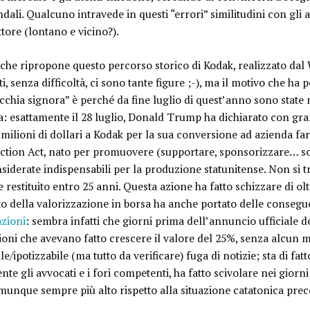
endali. Qualcuno intravede in questi “errori” similitudini con gli
ettore (lontano e vicino?).
 che ripropone questo percorso storico di Kodak, realizzato dal W
ti, senza difficoltà, ci sono tante figure ;-), ma il motivo che h
ecchia signora” è perché da fine luglio di quest’anno sono state m
da: esattamente
il 28 luglio, Donald Trump ha dichiarato con gra
milioni di dollari a Kodak
per la sua conversione ad azienda farm
on Act, nato per promuovere (supportare, sponsorizzare… sceg
onsiderate indispensabili per la produzione statunitense. Non si tr
 restituito entro 25 anni
. Questa azione ha fatto schizzare di olt
o della valorizzazione in borsa ha anche portato delle consegu
azioni
: sembra infatti che giorni prima dell’annuncio ufficiale del
ioni che avevano fatto crescere il valore del 25%, senza alcun m
le/ipotizzabile (ma tutto da verificare) fuga di notizie; sta di fa
e gli avvocati e i fori competenti, ha fatto scivolare nei giorni
munque sempre più alto rispetto alla situazione catatonica pre