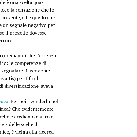
le è una scelta quasi
to, e la sensazione che lo
l presente, ed è quello che
e un segnale negativo per
se il progetto dovesse
errore.
i (crediamo) che l’essenza
utico: le competenze di
o segnalare Bayer come
vartis) per Ilford:
i diversificazione, aveva
poca
. Per poi rivenderla nel
ifica? Che evidentemente,
erché è crediamo chiaro e
e a delle scelte di
mico, è vicina alla ricerca