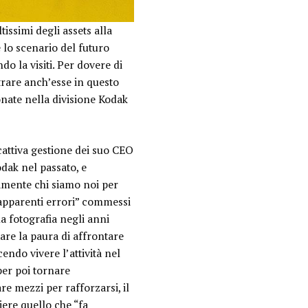
issimi degli assets alla
 lo scenario del futuro
do la visiti. Per dovere di
ntrare anch’esse in questo
onate nella divisione
Kodak
 cattiva gestione dei suo CEO
dak nel passato, e
amente chi siamo noi per
i “apparenti errori” commessi
la fotografia negli anni
tare la
paura
di affrontare
endo vivere l’attività nel
per poi tornare
re mezzi per rafforzarsi, il
iere quello che “
fa