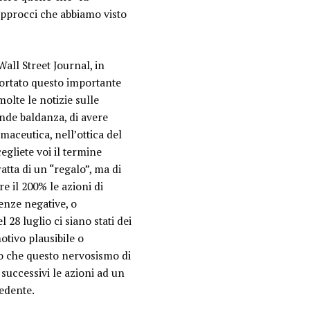
 approcci che abbiamo visto
all Street Journal, in
a portato questo importante
olte le notizie sulle
nde baldanza, di avere
aceutica, nell’ottica del
liete voi il termine
atta di un “regalo”, ma di
re il 200% le azioni di
enze negative, o
 28 luglio ci siano stati dei
otivo plausibile o
tto che questo nervosismo di
 successivi le azioni ad un
cedente.