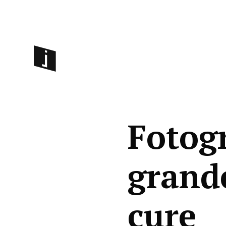
Fotogr
grand
cure