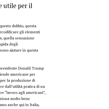
utile per il
 questo dubbio, questa
ecodificare gli elementi
e, quella sensazione
mpida degli
ssono aiutare in questa
l presidente Donald Trump
aziende americane per
per la produzione di
 dall’utilità pratica di un
are “
lavoro agli americani
”,
nziona molto bene
amo anche qui in Italia,