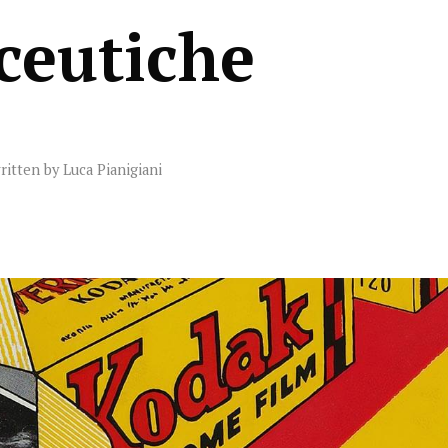
ceutiche
ritten by
Luca Pianigiani