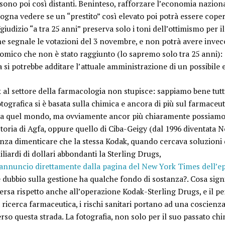
 sono poi così distanti. Beninteso, rafforzare l’economia naziona
sogna vedere se un “prestito” così elevato poi potrà essere coper
giudizio “
a tra 25 anni
” preserva solo i toni dell’ottimismo per i
me segnale le votazioni del 3 novembre, e non potrà avere invec
omico che non è stato raggiunto (lo sapremo solo tra 25 anni): 
oria si potrebbe additare l’attuale amministrazione di un possibile 
 al settore della farmacologia non stupisce
: sappiamo bene tutt
fotografica si è basata sulla chimica e ancora di più sul farmace
a quel mondo, ma ovviamente ancor più chiaramente possiam
ria di Agfa, oppure quello di Ciba-Geigy (dal 1996 diventata No
nza dimenticare che la stessa Kodak, quando cercava soluzioni d
iliardi di dollari abbondanti la
Sterling Drugs
,
o annuncio direttamente dalla pagina del New York Times dell’e
 dubbio sulla gestione ha qualche fondo di sostanza?. Cosa sign
iversa rispetto anche all’operazione Kodak-Sterling Drugs, e il p
a ricerca farmaceutica, i rischi sanitari portano ad una coscienza 
erso questa strada
. La fotografia, non solo per il suo passato chi