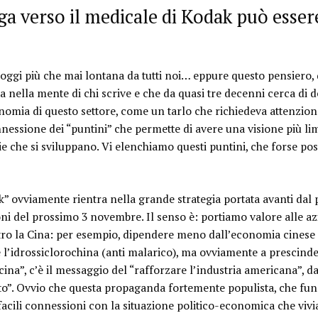
a verso il medicale di Kodak può essere 
 oggi più che mai lontana da tutti noi… eppure questo pensiero,
nella mente di chi scrive e che da quasi tre decenni cerca di d
nomia di questo settore, come un tarlo che richiedeva attenzion
nessione dei “puntini” che permette di avere una visione più li
rie che si sviluppano. Vi elenchiamo questi puntini, che forse po
k”
ovviamente rientra nella grande strategia portata avanti da
ioni del prossimo 3 novembre. Il senso è: portiamo valore alle 
tro la Cina: per esempio, dipendere meno dall’economia cinese 
l’idrossiclorochina (anti malarico), ma ovviamente a prescindere
cina”, c’è il messaggio del “
rafforzare l’industria americana
”, d
to
”. Ovvio che questa propaganda fortemente populista, che fu
facili connessioni con la situazione politico-economica che vivi