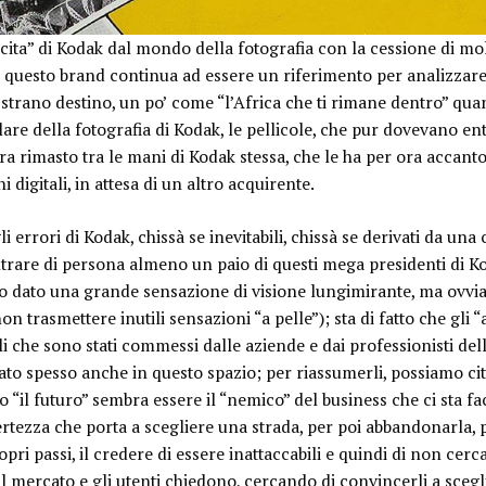
ita” di Kodak dal mondo della fotografia con la cessione di molt
, questo brand continua ad essere un riferimento per analizzare
 strano destino, un po’ come “l’Africa che ti rimane dentro” quan
lare della fotografia di Kodak, le pellicole, che pur dovevano e
ra rimasto tra le mani di Kodak stessa, che le ha per ora accant
hi digitali, in attesa di un altro acquirente.
 errori di Kodak, chissà se inevitabili, chissà se derivati da una
ntrare di persona almeno un paio di questi mega presidenti di Ko
dato una grande sensazione di visione lungimirante, ma ovvi
non trasmettere inutili sensazioni “
a pelle
”); sta di fatto che gl
i che sono stati commessi dalle aziende e dai professionisti del
ato spesso anche in questo spazio; per riassumerli, possiamo ci
il futuro” sembra essere il “nemico” del business che ci sta fac
ertezza
che porta a scegliere una strada, per poi abbandonarla, 
pri passi, il
credere di essere inattaccabili
e quindi di non cerca
il mercato e
gli utenti chiedono
, cercando di convincerli a scegl