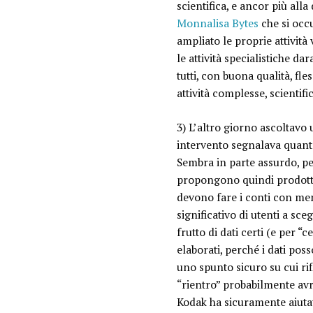
scientifica, e ancor più al
Monnalisa Bytes
che si occ
ampliato le proprie attività
le attività specialistiche d
tutti, con buona qualità, fl
attività complesse, scienti
3) L’altro giorno ascoltavo
intervento segnalava quanto
Sembra in parte assurdo, pe
propongono quindi prodotti
devono fare i conti con me
significativo di utenti a sceg
frutto di dati certi (e per “
elaborati, perché i dati pos
uno spunto sicuro su cui ri
“rientro” probabilmente avr
Kodak ha sicuramente aiutato