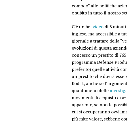
comodo
” alle politiche azi
e subito in tutto il nostro s
C’è un bel
video
di 8 minuti
inglese, ma accessibile a tut
giornale a trattare della “v
evoluzioni di questa azien
concesso un prestito di 765 
programma Defense Producti
preferito) quelle attività c
un
prestito che dovrà essere
Kodak, anche se l’argoment
quantomeno delle
investig
movimenti di acquisto di az
apparente, se non la possibi
cui si occuperanno ovviament
più mite valore, sebbene co