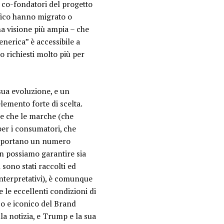
o co-fondatori del progetto
afico hanno migrato o
na visione più ampia – che
enerica” è accessibile a
o richiesti molto più per
 sua evoluzione
, e un
lemento forte di scelta.
re che le marche (che
per i consumatori, che
ra portano un numero
on possiamo garantire sia
 sono stati raccolti ed
interpretativi), è comunque
 le eccellenti condizioni di
co e iconico del Brand
la notizia, e Trump e la sua