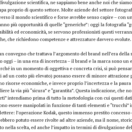
la divulgazione scientifica, ne sappiamo bene anche noi che siam
upa proprio di questo settore. Molte aziende del settore fotogr
 verso il mondo scientifico e forse avrebbe senso capire – con u
aranno più opportunità di quelle “generiche”: oggi la fotografia “g
essibilità ed economicità, se servono professionisti questi verrann
fiche, che richiedono competenze e attrezzature davvero evolute.
 un convegno che trattava l’argomento del brand nell’era della
 oggi – in una era di incertezza – il brand e la marca sono un e
rché in un momento di oggettiva e concreta crisi, si può pensa
 ad un costo più elevato) possano essere di minore attrazione 
no risorse economiche, e invece
proprio l’incertezza e la pau
liere la via più “sicura” e “garantita
”. Questa indicazione, che n
certi” intendiamo prima di tutto la metodologia con cui questi dati
sono essere manipolati in funzione di tanti elementi e “trucchi” 
flettere: l’operazione Kodak, questo immenso prestito concesso e
ebbero potuto essere rivolte ad altre aziende, ma il nome, stori
 nella scelta, ed anche l’impatto in termini di divulgazione del