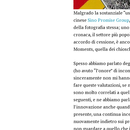
Malgrado la sostanziale “usc
cinese
Sino Promise Group
della fotografia stessa; uno
cronaca, il settore più popo
accordo di cessione, è anco
Moments
, quella dei chiosc
Spesso abbiamo parlato degli
(ho avuto “
l’onore
” di inco
sinceramente non mi hanno 
fare queste valutazioni, se 
sono molto correlati a quell
seguenti, e ne abbiamo parl
l’innovazione anche quando “
presente, una continua
inc
nuovamente indietro sui pro
non guardare a quello che 