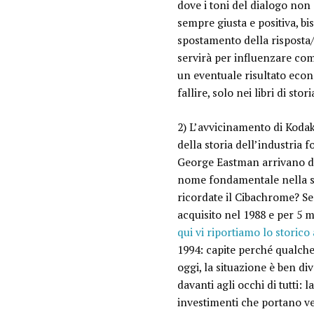
dove i toni del dialogo non
sempre giusta e positiva, bi
spostamento della risposta/
servirà per influenzare co
un eventuale risultato econ
fallire, solo nei libri di st
2) L’avvicinamento di Kodak
della storia dell’industria 
George Eastman arrivano d
nome fondamentale nella sto
ricordate il Cibachrome? Se
acquisito nel 1988 e per 5 m
qui vi riportiamo lo storic
1994: capite perché qualche
oggi, la situazione è ben d
davanti agli occhi di tutti:
l
investimenti che portano v