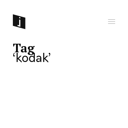
Tag
kodak