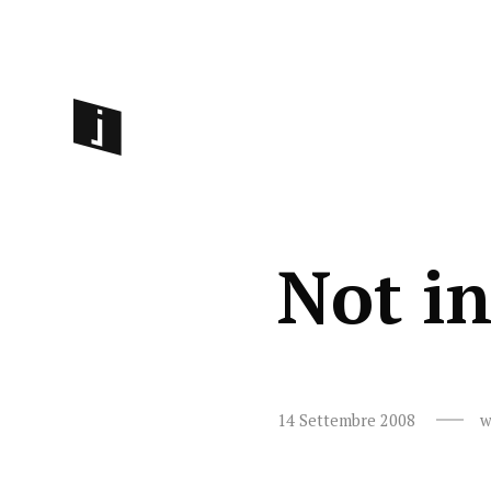
Not i
14 Settembre 2008
w