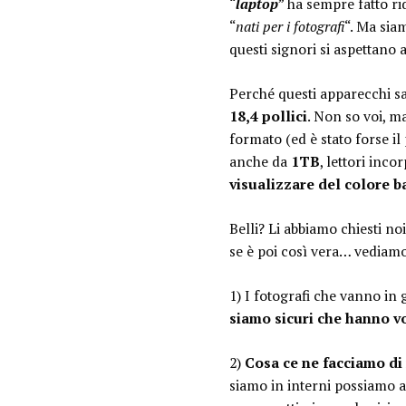
“
laptop
” ha sempre fatto r
“
nati per i fotografi
“. Ma siam
questi signori si aspettano
Perché questi apparecchi sa
18,4 pollici
. Non so voi, m
formato (ed è stato forse il
anche da
1TB
, lettori inco
visualizzare del colore b
Belli? Li abbiamo chiesti n
se è poi così vera… vediamo
1) I fotografi che vanno in 
siamo sicuri che hanno vog
2)
Cosa ce ne facciamo di 
siamo in interni possiamo a