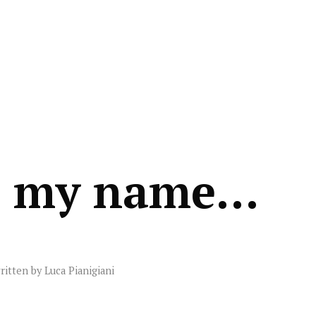
n my name…
ritten by
Luca Pianigiani