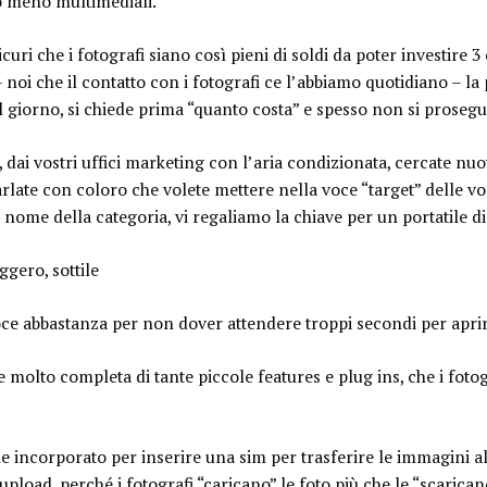
 o meno multimediali.
curi che i fotografi siano così pieni di soldi da poter investire 
 noi che il contatto con i fotografi ce l’abbiamo quotidiano – l
el giorno, si chiede prima “quanto costa” e spesso non si prosegu
, dai vostri uffici marketing con l’aria condizionata, cercate nuov
arlate con coloro che volete mettere nella voce “target” delle vos
A nome della categoria, vi regaliamo la chiave per un portatile di 
ggero, sottile
ce abbastanza per non dover attendere troppi secondi per aprir
e molto completa di tante piccole features e plug ins, che i fo
ne incorporato per inserire una sim per trasferire le immagini a
pload, perché i fotografi “caricano” le foto più che le “scarican