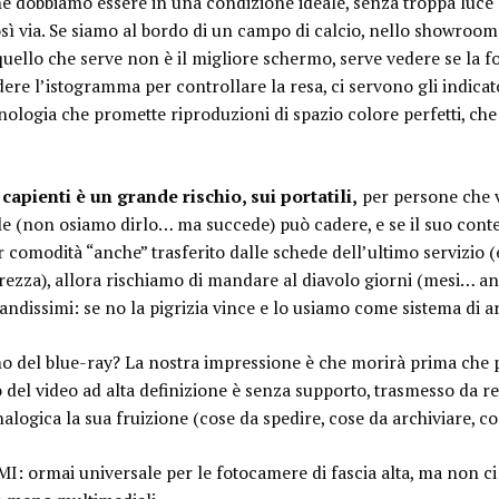
ne dobbiamo essere in una condizione ideale, senza troppa luce
osì via. Se siamo al bordo di un campo di calcio, nello showroom 
… quello che serve non è il migliore schermo, serve vedere se la f
ere l’istogramma per controllare la resa, ci servono gli indicato
ologia che promette riproduzioni di spazio colore perfetti, che 
capienti è un grande rischio, sui portatili,
per persone che v
ile (non osiamo dirlo… ma succede) può cadere, e se il suo cont
comodità “anche” trasferito dalle schede dell’ultimo servizio (e
rezza), allora rischiamo di mandare al diavolo giorni (mesi… ann
andissimi: se no la pigrizia vince e lo usiamo come sistema di ar
mo del blue-ray? La nostra impressione è che morirà prima che
ro del video ad alta definizione è senza supporto, trasmesso da re
ogica la sua fruizione (cose da spedire, cose da archiviare, c
I: ormai universale per le fotocamere di fascia alta, ma non ci 