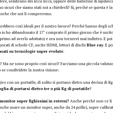
idere, sembrano dei
lecca lecca
, oppure delle ballerine di
lapdanc
o sicuri che siamo stati noi a chiederli? Si, perché se questa è la
 anche che noi li compreremo.
rebbero così ideali per il nostro lavoro? Perché hanno degli s
a io ho abbandonato il 17″ comprato il primo giorno che è usc
 primo ad averlo adottato) e ora non tornerei mai indietro. E poi
rporati di schede CF, uscite HDMI, lettori di dischi
Blue-ray
. E p
asati su tecnologie super evolute
.
oi? Ma ne sono proprio così sicuri? Facciamo una piccola valutaz
 se condividete la nostra visione:
giro con un portatile, di solito si portano dietro una decina di Kg
lia di portarsi dietro tre o più Kg di portatile
?
monitor super fighissimi in esterni?
Anche perché non ce li
nche usare un monitor super, anche da 24 pollici, super calibr