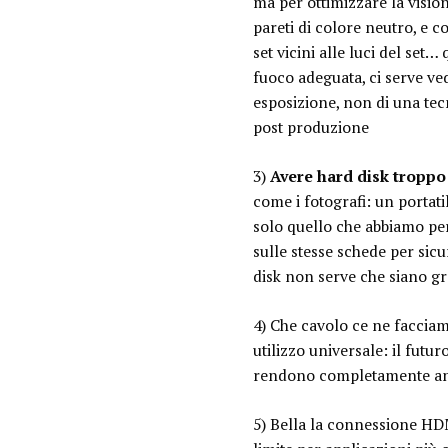
ma per ottimizzare la visio
pareti di colore neutro, e c
set vicini alle luci del set
fuoco adeguata, ci serve ved
esposizione, non di una tecn
post produzione
3)
Avere hard disk troppo 
come i fotografi: un portat
solo quello che abbiamo per 
sulle stesse schede per sicu
disk non serve che siano gr
4) Che cavolo ce ne faccia
utilizzo universale: il futu
rendono completamente anal
5) Bella la connessione HDM