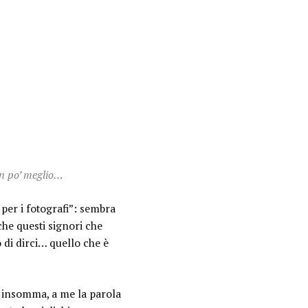
un po’ meglio…
per i fotografi”: sembra
che questi signori che
 di dirci… quello che è
i insomma, a me la parola