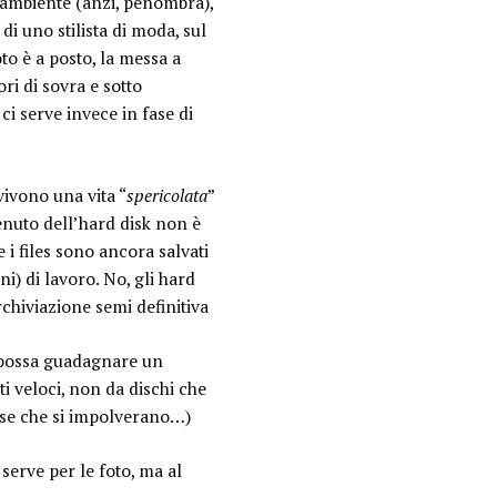
 ambiente (anzi, penombra),
di uno stilista di moda, sul
oto è a posto, la messa a
ri di sovra e sotto
ci serve invece in fase di
ivono una vita “
spericolata
”
enuto dell’hard disk non è
 i files sono ancora salvati
i) di lavoro. No, gli hard
chiviazione semi definitiva
 possa guadagnare un
ti veloci, non da dischi che
ose che si impolverano…)
serve per le foto, ma al