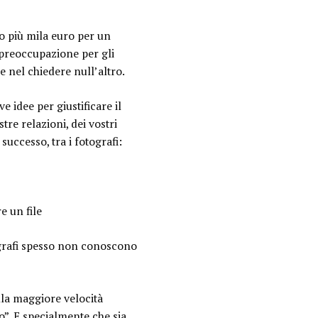
3 o più mila euro per un
a preoccupazione per gli
e nel chiedere null’altro.
e idee per giustificare il
tre relazioni, dei vostri
successo, tra i fotografi:
e un file
tografi spesso non conoscono
lla maggiore velocità
o”. E specialmente che sia