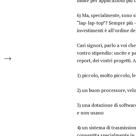
limite per applicazioni più
6) Ma, specialmente, sono si
“lap-lap-top”? Sempre più –
investimenti è all’ordine d
Cari signori, parlo a voi che
vostro stipendio: uscite e p
report, dei vostri progetti. 
1) piccolo, molto piccolo, le
2) un buon processore, velo
3) una dotazione di softwar
e non usano
4) un sistema di trasmissio
consentita specialmente in u