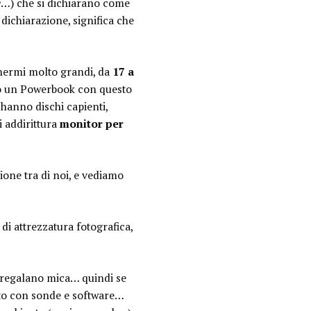
e
…) che si dichiarano come
 dichiarazione, significa che
chermi molto grandi, da
17 a
ito un Powerbook con questo
 hanno dischi capienti,
oi addirittura
monitor per
ione tra di noi, e vediamo
 di attrezzatura fotografica,
 regalano mica… quindi se
ato con sonde e software…