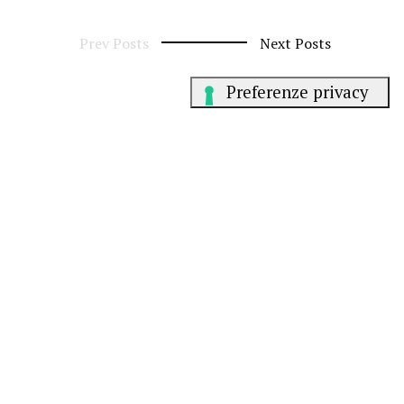
Prev Posts
Next Posts
Resta in contatto
Instagram
Linkedin
Scrivici a
hello@jumper.it
Parliamo italiano.
We speak English
.
Falamos
Português
.
Gli articoli del Sunday Jumper sono sotto licenza Creative Commons
BY-NC-ND 4.0
. Gli altri contenuti sono © dei rispettivi autori.