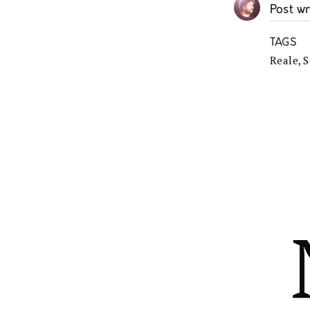
Post wr
TAGS
Reale
,
S