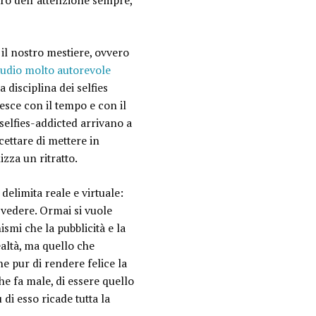
ntro dell’attenzione
sempre
,
il nostro mestiere, ovvero
tudio molto autorevole
a disciplina dei
selfies
esce con il tempo e con il
selfies-addicted
arrivano a
cettare di mettere in
zza un ritratto
.
delimita reale e virtuale:
i vedere
. Ormai si vuole
ismi che la pubblicità e la
altà, ma quello che
he pur di rendere felice la
he fa male, di essere quello
di esso ricade tutta la