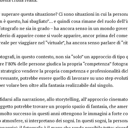
uesta cruda realtà.
r superare questa situazione? Ci sono situazioni in cui la persona
n è questo, hai sbagliato
”… e quindi cosa rimane del ruolo dell’
fotografo ne sia in grado –
ha ancora senso in un mondo gover
derio di apparire come si vuole apparire, ancor prima del come 
eale per viaggiare nel “virtuale”, ha ancora senso parlare di “rit
tografi, in questo contesto, non sia “solo” un approccio di tipo 
re l’80% delle persone giudica la propria “competenza” fotograf
strategico vendere la propria competenza e professionalità dic
teressante, potrebbe essere quello di lavorare su
uno step evolut
per volare ben oltre alla fantasia realizzabile dal singolo
.
idarsi alla narrazione, allo storytelling, all’approccio cinemat
oggetto potrebbe trovare un proprio spazio di fantasia, che amer
e, molto successo in questi anni ottengono le immagini a forte c
o atmosfere, si interpretano dei sogni.
In questi sogni, la person
sonaggio),
il fotografo è il mago che rende possibile tutto
; ricor