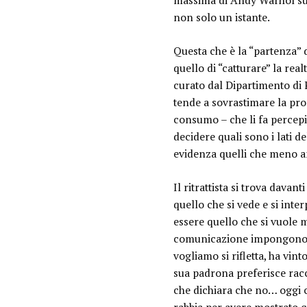
massima di Andy Warhol s
non solo un istante.
Questa che è la “partenza” 
quello di “catturare” la rea
curato dal Dipartimento di P
tende a sovrastimare la pro
consumo – che li fa percep
decidere quali sono i lati d
evidenza quelli che meno 
Il ritrattista si trova dava
quello che si vede e si inte
essere quello che si vuole m
comunicazione impongono 
vogliamo si rifletta
, ha vint
sua padrona preferisce racco
che dichiara che no… oggi c’