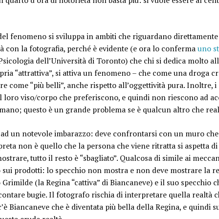
ul
quarto d’ora di notorietà non basta più
: si vuole essere al ce
del fenomeno si sviluppa in ambiti che riguardano direttamente 
ltà con la fotografia, perché è evidente (e ora lo conferma
uno s
sicologia dell’Università di Toronto) che chi si dedica molto all
pria “attrattiva”, si attiva un fenomeno – che come una droga cr
ire come “
più belli”, anche rispetto all’oggettività pura
. Inoltre, i
el loro viso/corpo che preferiscono, e quindi non riescono ad ac
amano; questo è un
grande problema se è qualcun altro che reali
nti ad un notevole imbarazzo: deve confrontarsi con un muro che 
rpreta non è quello che la persona che viene ritratta si aspetta d
ostrare, tutto il resto è “sbagliato”. Qualcosa di simile ai meccan
sui prodotti:
lo specchio non mostra e non deve mostrare la re
o Grimilde (la Regina “cattiva” di Biancaneve) e il suo specchio c
ntare bugie. Il fotografo rischia di interpretare quella realtà c
è Biancaneve che è diventata più bella della Regina, e quindi su 