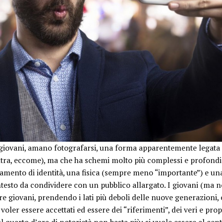
 giovani, amano fotografarsi, una forma apparentemente legata 
ntra, eccome), ma che ha schemi molto più complessi e profondi 
amento di identità, una
fisica
(sempre meno “importante”) e u
ntesto da condividere con un pubblico allargato. I giovani (ma 
ere giovani, prendendo i lati più deboli delle nuove generazioni
i voler essere accettati ed essere dei “riferimenti”, dei veri e prop