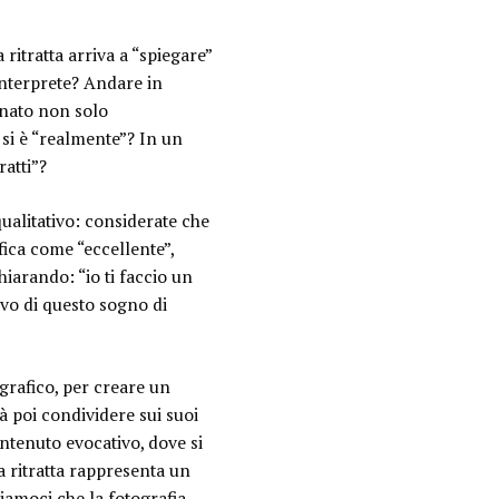
 ritratta arriva a “spiegare”
interprete? Andare in
nato non solo
si è “realmente
”? In un
ratti”?
qualitativo: considerate che
ica come “eccellente”,
hiarando: “
io ti faccio un
ivo di questo sogno di
ografico, per creare un
à poi condividere sui suoi
ontenuto evocativo, dove si
a ritratta rappresenta un
diamoci che la fotografia,