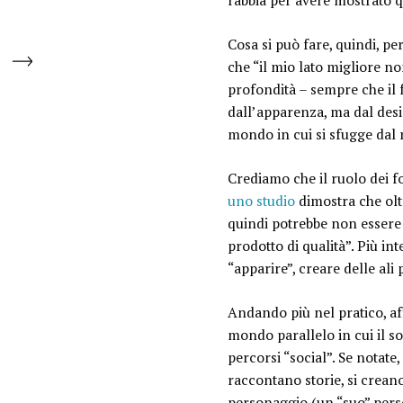
rabbia per avere mostrato q
Cosa si può fare, quindi, pe
che “
il mio lato migliore no
profondità – sempre che il 
dall’apparenza, ma dal desi
mondo in cui si sfugge dal r
Crediamo che il ruolo dei fo
uno studio
dimostra che olt
quindi potrebbe non essere 
prodotto di qualità
”. Più in
“apparire”, creare delle ali 
Andando più nel pratico, aff
mondo parallelo in cui il s
percorsi “social”. Se notat
raccontano storie, si crean
personaggio
(un “
suo
” per