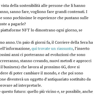
vista della sostenibilità alle persone che li hanno
anno, sanno fare, vogliono fare grandi contenuti. I
che sono pochissime le esperienze che puntano sulle
oste a pagarle?
le piattaforme NFT lo dimostrano ogni giorno, se
o anno. Un paio di giorni fa, il Corriere della Sera ha
 dell’informazione,
qui trovate un riassunto
, l’inserto
rossimi anni ci porteranno ad evoluzioni che sono
e creeranno, stanno creando, nuovi metodi e approcci
il business) che lavora al prossimo 6G, dove si
edere di poter cambiare il mondo, e che poi sono
hone diventerà un oggetto d’antiquariato sostituito da
provare ad interpretarle.
questo futuro: quello più vicino e, se possibile, anche