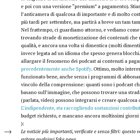
e poi con una versione “premium” a pagamento). Stiamo
l’anticamera di qualcosa di importante e di molto costr
più tardi per settembre, ma partirà a breve un tam tam 
Nel frattempo, ci guardiamo attorno, e vediamo come 
trovando strade di monetizzazione dei contenuti che r
qualità, e ancora una volta si dimentica (molti diment
invece legata ad un idioma che spesso genera blocchi. 
allargare il fenomeno dei podcast ai contenuti a pa
precedentemente anche Spotify
. Ottimo, molto intere
funzionato bene, anche senza i programmi di abboname
vincolo della comprensione: quanti sono i podcast che 
basano sull’immagine, che possono trovare una strad
(parlata, video) possono integrarsi e creare qualcos
L’indipendente, sta raccogliendo sostanziosi contribut
budget richiesto, e mancano ancora moltissimi giorni 
):
Le notizie più importanti, verificate e senza filtri: questo 
evitare qualsiasi fake news.