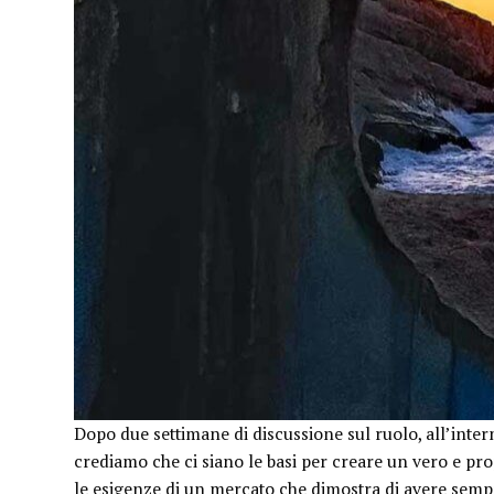
Dopo due settimane di discussione sul ruolo, all’inter
crediamo che ci siano le basi per creare un vero e pr
le esigenze di un mercato che dimostra di avere sempr