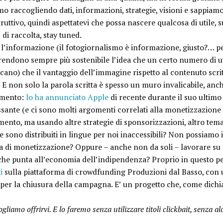
 raccogliendo dati, informazioni, strategie, visioni e sappiam
uttivo, quindi aspettatevi che possa nascere qualcosa di utile, su
di raccolta, stay tuned.
l’informazione (il fotogiornalismo è informazione, giusto?… pec
endono sempre più sostenibile l’idea che un certo numero di ut
icano) che il vantaggio dell’immagine rispetto al contenuto scrit
E non solo la parola scritta è spesso un muro invalicabile, anch
gamento:
lo ha annunciato Apple
di recente durante il suo ultimo
ssante (e ci sono molti argomenti correlati alla monetizzazione
nto, ma usando altre strategie di sponsorizzazioni, altro tema
sono distribuiti in lingue per noi inaccessibili? Non possiamo i
a di monetizzazione? Oppure – anche non da soli – lavorare su 
a che punta all’economia dell’indipendenza? Proprio in questo p
i
sulla piattaforma di crowdfunding Produzioni dal Basso, con un
per la chiusura della campagna. E’ un progetto che, come dichi
vogliamo offrirvi. E lo faremo senza utilizzare titoli clickbait, senza