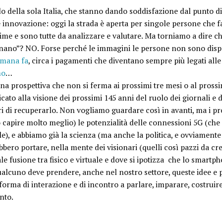
 della sola Italia, che stanno dando soddisfazione dal punto di 
e innovazione: oggi la strada è aperta per singole persone che f
sime e sono tutte da analizzare e valutare. Ma torniamo a dire 
onano”? NO. Forse perché le immagini le persone non sono disp
imana fa
, circa i pagamenti che diventano sempre più legati al
mo
…
a prospettiva che non si ferma ai prossimi tre mesi o al prossim
dicato alla visione dei prossimi 145 anni del ruolo dei giornali e
ri di recuperarlo. Non vogliamo guardare così in avanti, ma i p
 capire molto meglio) le potenzialità delle connessioni 5G (ch
), e abbiamo già la scienza (ma anche la politica, e ovviamente 
ro portare, nella mente dei visionari (quelli così pazzi da cr
le fusione tra fisico e virtuale e dove si ipotizza che lo smartp
ualcuno deve prendere, anche nel nostro settore, queste idee e 
rma di interazione e di incontro a parlare, imparare, costruire 
nto.