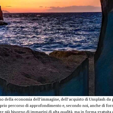
no della economia dell’immagine, dell’acquisto di Unsplash da p
oprio percorso di approfondimento e, secondo noi, anche di form
e più bisogno di immagini di alta qualità, ma in forma gratuita