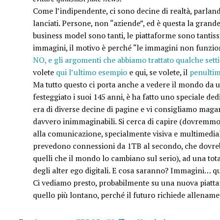
Come l’indipendente, ci sono decine di realtà, parlando
lanciati. Persone, non “aziende”, ed è questa la grand
business model sono tanti, le piattaforme sono tantis
immagini, il motivo è perché “le immagini non funzi
NO, e gli argomenti che abbiamo trattato qualche sett
volete
qui l’ultimo esempio
e qui, se volete, il
penulti
Ma tutto questo ci porta anche a vedere il mondo da un
festeggiato i suoi 145 anni, è ha fatto uno speciale de
era di diverse decine di pagine e vi consigliamo maga
davvero inimmaginabili. Si cerca di capire (dovremmo
alla comunicazione, specialmente visiva e multimediale
prevedono connessioni da 1TB al secondo, che dovrebbe
quelli che il mondo lo cambiano sul serio), ad una tota
degli alter ego digitali. E cosa saranno? Immagini… q
Ci vediamo presto, probabilmente su una nuova piattafo
quello più lontano, perché il futuro richiede allename