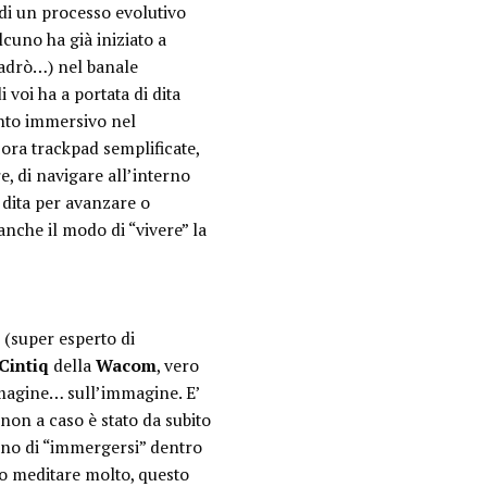
di un processo evolutivo
lcuno ha già iniziato a
(cadrò…) nel banale
i voi ha a portata di dita
nto immersivo nel
ora trackpad semplificate,
e, di navigare all’interno
o dita per avanzare o
anche il modo di “vivere” la
 (super esperto di
Cintiq
della
Wacom
, vero
magine… sull’immagine. E’
non a caso è stato da subito
no di “immergersi” dentro
o meditare molto, questo