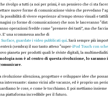
he rivolgo a tutti (a noi per primi, è un pensiero che ci sta facen
gettare nuove forme di comunicazione visiva che prevedano l’ap
 la possibilità di vivere esperienze al tempo stesso visuali e tatt
magini (o forme di comunicazione) che non le lasceranno “dista
anno operazioni fredde come “premere dei tasti”, ma che faccia
e. E’ una scommessa anche di
Surface, guardate i video pubblicati qui
. Sarà sempre più import
senterà (sembra) il suo tanto atteso “super-
iPod Touch con sche
vo pianeta per prodotti quali le riviste digitali, la multimedialit
nologia non è al centro di questa rivoluzione, lo saranno 
 comunicare
.
a rivoluzione silenziosa, progettare e sviluppare idee che pos
a interessante: siamo vicini alle vacanze, ed è proprio un peri
rdiamo le cose, e come le tocchiamo. E poi mettiamo insieme q
na piattaforma incredibile per il futuro.