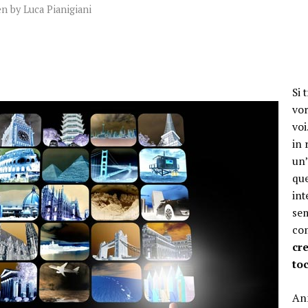
en by
Luca Pianigiani
Si 
vo
voi
in 
un’
que
int
sem
co
cr
to
Ann