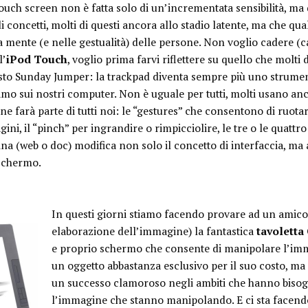
uch screen non è fatta solo di un’incrementata sensibilità, ma 
 concetti, molti di questi ancora allo stadio latente, ma che qua
lla mente (e nelle gestualità) delle persone. Non voglio cadere 
l’
iPod Touch
, voglio prima farvi riflettere su quello che molti d
sto Sunday Jumper: la trackpad diventa sempre più uno strume
amo sui nostri computer. Non è uguale per tutti, molti usano anc
 farà parte di tutti noi: le “gestures” che consentono di ruotar
ni, il “pinch” per ingrandire o rimpicciolire, le tre o le quattr
na (web o doc) modifica non solo il concetto di interfaccia, ma 
 schermo.
In questi giorni stiamo facendo provare ad un amico
elaborazione dell’immagine) la fantastica
tavoletta
e proprio schermo che consente di manipolare l’im
un oggetto abbastanza esclusivo per il suo costo, ma 
un successo clamoroso negli ambiti che hanno bisog
l’immagine che stanno manipolando. E ci sta facend