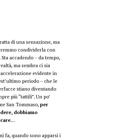
tratta di una sensazione, ma
rremmo condividerla con
. Sta accadendo – da tempo,
realtà, ma sembra ci sia
accelerazione evidente in
st’ultimo periodo – che le
erfacce stiano diventando
pre più “tattili”. Un po’
me San Tommaso,
per
edere, dobbiamo
ccare
…
i fa, quando sono apparsi i