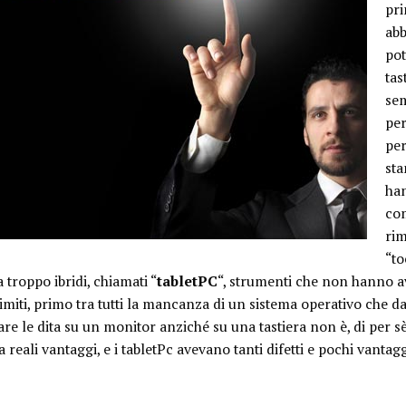
pri
ab
po
tas
se
per
per
sta
han
com
rim
“to
 troppo ibridi, chiamati “
tabletPC
“, strumenti che non hanno av
limiti, primo tra tutti la mancanza di un sistema operativo che d
tare le dita su un monitor anziché su una tastiera non è, di per 
 reali vantaggi, e i tabletPc avevano tanti difetti e pochi vantagg