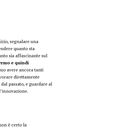
nizio, segnalare una
rendere quanto sta
nto sia affascinante sul
ermo e quindi
amo avere ancora tanti
avorare direttamente
 dal passato, e guardare al
l’innovazione.
non è certo la