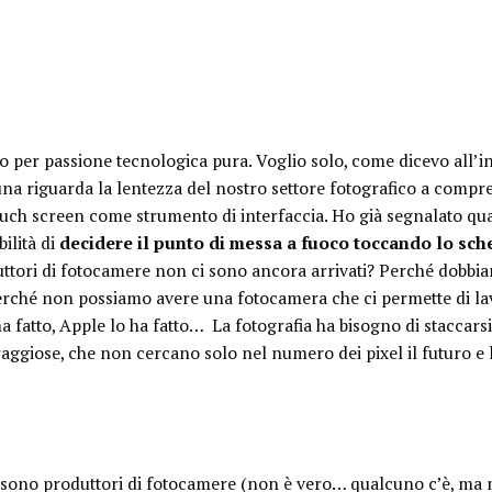
o per passione tecnologica pura. Voglio solo, come dicevo all’i
una riguarda la lentezza del nostro settore fotografico a comp
uch screen come strumento di interfaccia. Ho già segnalato qua
bilità di
decidere il punto di messa a fuoco toccando lo sch
uttori di fotocamere non ci sono ancora arrivati? Perché dobbi
 Perché non possiamo avere una fotocamera che ci permette di l
fatto, Apple lo ha fatto… La fotografia ha bisogno di staccarsi
aggiose, che non cercano solo nel numero dei pixel il futuro e 
i sono produttori di fotocamere (non è vero… qualcuno c’è, ma 