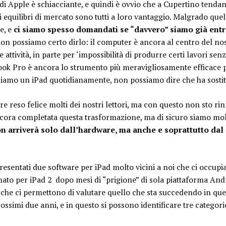
ip di Apple è schiacciante, e quindi è ovvio che a Cupertino ten
li equilibri di mercato sono tutti a loro vantaggio. Malgrado que
e, e
ci siamo spesso domandati se “davvero” siamo già entra
non possiamo certo dirlo: il computer è ancora al centro del nos
 attività, in parte per ‘impossibilità di produrre certi lavori se
ook Pro è ancora lo strumento più meravigliosamente efficace p
amo un iPad quotidianamente, non possiamo dire che ha sostitui
re reso felice molti dei nostri lettori, ma con questo non sto ri
ncora completata questa trasformazione, ma di sicuro siamo molto
n arriverà solo dall’hardware, ma anche e soprattutto dal
presentati due software per iPad molto vicini a noi che ci occupi
ato per iPad 2 dopo mesi di “prigione” di sola piattaforma And
 che ci permettono di valutare quello che sta succedendo in que
ssimi due anni, e in questo si possono identificare tre categorie 