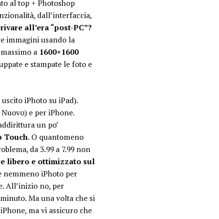
to al top + Photoshop
ionalità, dall’interfaccia,
rivare all’era “post-PC”?
tre immagini usando la
l massimo a
1600×1600
iluppate e stampate le foto e
uscito iPhoto su iPad).
e Nuovo) e per iPhone.
addirittura un po’
op Touch
. O quantomeno
oblema, da 3.99 a 7.99 non
 libero e ottimizzato sul
op e nemmeno iPhoto per
 All’inizio no, per
minuto. Ma una volta che si
 iPhone, ma vi assicuro che