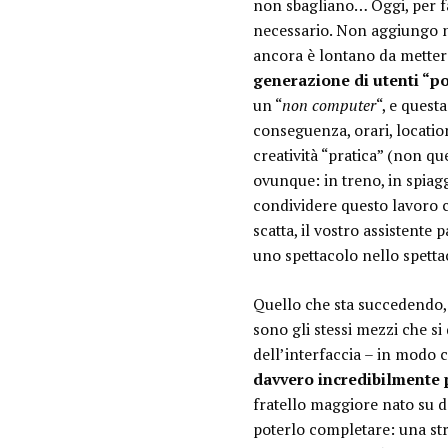
non sbagliano… Oggi, per fa
necessario. Non aggiungo 
ancora è lontano da mettere
generazione di utenti “po
un “
non computer
“, e quest
conseguenza, orari, location
creatività “pratica” (non qu
ovunque: in treno, in spiag
condividere questo lavoro 
scatta, il vostro assistent
uno spettacolo nello spett
Quello che sta succedendo, 
sono gli stessi mezzi che si
dell’interfaccia – in modo
davvero incredibilmente 
fratello maggiore nato su de
poterlo completare: una str