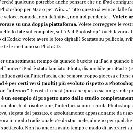
 Perché qualcuno potrebbe anche pensare che un iPad configura
hotoshop per Mac o per Win…. Tutto questo si evince dalle funz
one veloce, comoda, non definitiva, non indipendente…
Volete ar
avorare su una doppia piattaforma
. Volete correggere le vos
uello lo fate sul computer, sull’iPad Photoshop Touch lavora a
di Kodak: volete avere le foto digitali? Scattate su pellicola, sv
i e te le mettiamo su PhotoCD.
 per una settimana (tempo da quando è uscita su iPad a quando è 
l “nuovo” iPad, è stato lanciato iPhoto, disponibile per iPad 2 (
influenzati dall’interfaccia, che sembra troppo giocosa e forse 
ad è per certi versi (molti) più evoluto rispetto a Photosh
n “inferiore”. E costa la metà (non che questo sia un grande pr
è un esempio di progetto nato dallo studio completamente
 con blocchi di risoluzione, l’interfaccia non ricorda Photosh
va, slegata dal passato, e assolutamente appassionante da usare.
ora in modo tradizionale c’è da star male, almeno per qualche 
no spettacolo. Non ho ancora avuto tempo e modo di lavorarci su