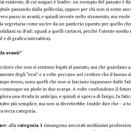
già esistente, di cui magari è leader: un esempio del passato è K
gitale passando dalla pellicola), oppure per chi non si sente a
ero passo in avanti, e quindi investe nello strumento, ma vuole 
lla segretaria come uscire da un pasticcio (questo per quello che
tidiani su iPad: uguali a quelli cartacei, perché l’utente medio 
d e di grafica interattiva).
da avanti”
 coloro che non si sentono legati al passato, ma che guardano a
mente degli “eroi” e a volte peccano nel credere che il buono si
empo stesso, sono quelli che non si lasciano ingannare dalle fal
 comunque un piede in due scarpe. A volte confondono il futuro
 esplora una strada in anticipo, e quindi si sporca di fango, fa fati
utto più semplice, ma non si divertirebbe. Inutile dire che – a to
ta terza categoria.
are:
alla
categoria 1
rimangono ancorati moltissimi professionist