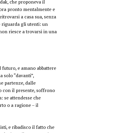
odak, che proponeva il
ncora pronto mentalmente e
ritrovarsi a casa sua, senza
 riguarda gli utenti: un
non riesce a trovarsi in una
l futuro, e amano abbattere
a solo “davanti”,
se partenze, dalle
 con il presente, soffrono
ca: se attendesse che
rto o a ragione – il
i, e ribadisco il fatto che