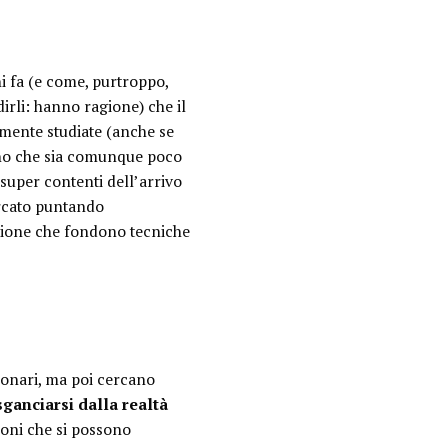
ni fa (e come, purtroppo,
rli: hanno ragione) che il
amente studiate (anche se
ano che sia comunque poco
super contenti dell’arrivo
ercato puntando
zazione che fondono tecniche
ionari, ma poi cercano
sganciarsi dalla realtà
oni che si possono