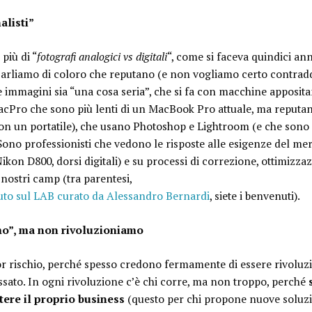
alisti”
più di “
fotografi analogici vs digitali
“, come si faceva quindici an
arliamo di coloro che reputano (e non vogliamo certo contraddi
e immagini sia “una cosa seria”, che si fa con macchine apposit
acPro che sono più lenti di un MacBook Pro attuale, ma reput
on un portatile), che usano Photoshop e Lightroom (e che sono 
 Sono professionisti che vedono le risposte alle esigenze del m
Nikon D800, dorsi digitali) e su processi di correzione, ottimiz
 nostri camp (tra parentesi,
oluto sul LAB curato da Alessandro Bernardi
, siete i benvenuti).
mo”, ma non rivoluzioniamo
or rischio, perché spesso credono fermamente di essere rivoluz
sato. In ogni rivoluzione c’è chi corre, ma non troppo, perché
ere il proprio business
(questo per chi propone nuove soluzi