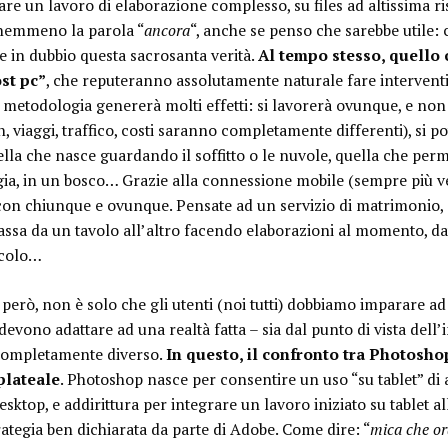
re un lavoro di elaborazione complesso, su files ad altissima ri
nemmeno la parola “
ancora
“, anche se penso che sarebbe utile:
 in dubbio questa sacrosanta verità.
Al tempo stesso, quello
st pc”
, che reputeranno assolutamente naturale fare interventi 
a metodologia genererà molti effetti: si lavorerà ovunque, e non 
, viaggi, traffico, costi saranno completamente differenti), si p
ella che nasce guardando il soffitto o le nuvole, quella che perm
gia, in un bosco… Grazie alla connessione mobile (sempre più vel
con chiunque e ovunque. Pensate ad un servizio di matrimonio, 
e passa da un tavolo all’altro facendo elaborazioni al momento, d
acolo…
però, non è solo che gli utenti (noi tutti) dobbiamo imparare ad
 devono adattare ad una realtà fatta – sia dal punto di vista dell
 completamente diverso.
In questo, il confronto tra Photosh
plateale
. Photoshop nasce per consentire un uso “su tablet” di 
sktop, e addirittura per integrare un lavoro iniziato su tablet 
ategia ben dichiarata da parte di Adobe. Come dire: “
mica che or