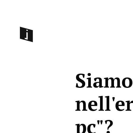
Siamo
nell'e
pc"?