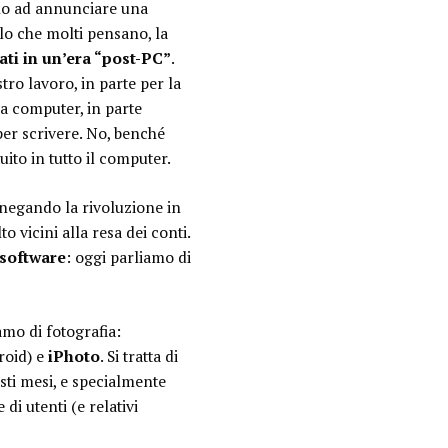
dano ad annunciare una
llo che molti pensano, la
ti in un’era “post-PC”
.
tro lavoro, in parte per la
nza computer, in parte
er scrivere. No, benché
to in tutto il computer.
nnegando la rivoluzione in
 vicini alla resa dei conti.
 software
: oggi parliamo di
amo di fotografia:
roid) e
iPhoto
. Si tratta di
sti mesi, e specialmente
di utenti (e relativi