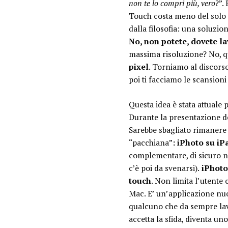
non te lo compri più, vero
?”.
Touch costa meno del solo P
dalla filosofia: una soluzi
No, non potete, dovete l
massima risoluzione? No, q
pixel
. Torniamo al discorso 
poi ti facciamo le scansion
Questa idea è stata attuale
Durante la presentazione de
Sarebbe sbagliato rimanere 
“pacchiana”
: iPhoto su iP
complementare, di sicuro no
c’è poi da svenarsi).
iPhoto 
touch
. Non limita l’utente
Mac. E’ un’applicazione nuo
qualcuno che da sempre lav
accetta la sfida, diventa u