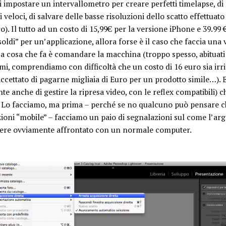
 impostare un intervallometro per creare perfetti timelapse, di r
i veloci, di salvare delle basse risoluzioni dello scatto effettu
tro). Il tutto ad un costo di 15,99€ per la versione iPhone e 39.99
oldi” per un’applicazione, allora forse è il caso che faccia una
ca cosa che fa è comandare la macchina (troppo spesso, abituati a
mi, comprendiamo con difficoltà che un costo di 16 euro sia irril
cettato di pagarne migliaia di Euro per un prodotto simile…). E
 anche di gestire la ripresa video, con le reflex compatibili) ch
. Lo facciamo, ma prima – perché se no qualcuno può pensare ch
zioni “mobile” – facciamo un paio di segnalazioni sul come l’a
sere ovviamente affrontato con un normale computer.