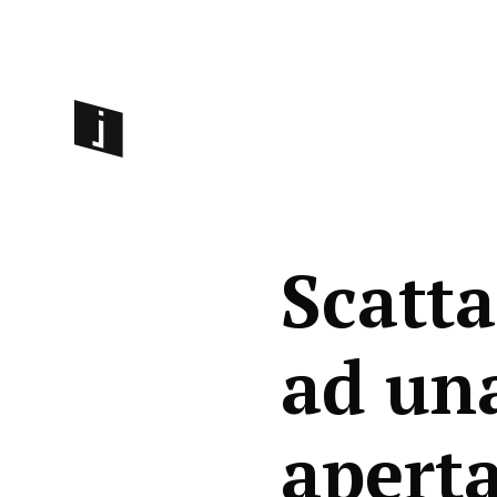
Scatta
ad una
aperta