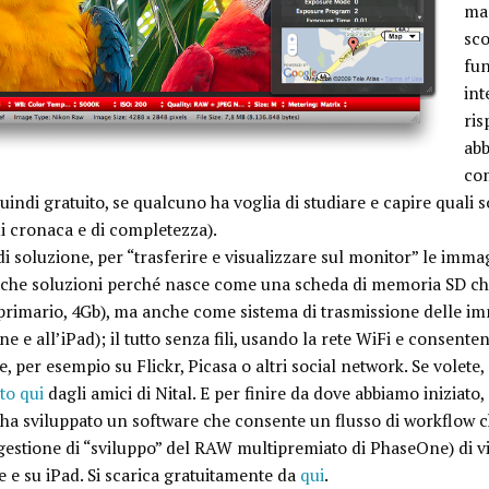
ma
sco
fun
int
ris
abb
com
quindi gratuito, se qualcuno ha voglia di studiare e capire quali s
i cronaca e di completezza).
di soluzione, per “trasferire e visualizzare sul monitor” le immag
atiche soluzioni perché nasce come una scheda di memoria SD c
 primario, 4Gb), ma anche come sistema di trasmissione delle i
 e all’iPad); il tutto senza fili, usando la rete WiFi e consent
, per esempio su Flickr, Picasa o altri social network. Se volete,
to qui
dagli amici di Nital. E per finire da dove abbiamo iniziato
a sviluppato un software che consente un flusso di workflow ch
gestione di “sviluppo” del RAW multipremiato di PhaseOne) di vi
 e su iPad. Si scarica gratuitamente da
qui
.