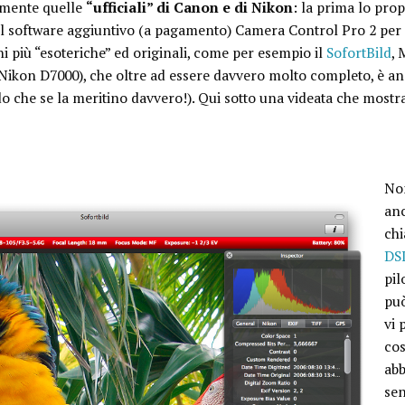
mente quelle
“ufficiali” di Canon e di Nikon
: la prima lo pro
n il software aggiuntivo (a pagamento) Camera Control Pro 2 pe
ni più “esoteriche” ed originali, come per esempio il
SofortBild
, 
ikon D7000), che oltre ad essere davvero molto completo, è a
o che se la meritino davvero!). Qui sotto una videata che mostra l
Non
anc
ch
DS
pil
può
vi 
cos
abb
sen