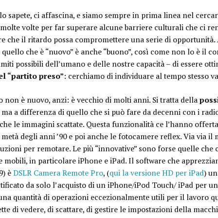
o sapete, ci affascina, e siamo sempre in prima linea nel cercare
 molte volte per far superare alcune barriere culturali che ci re
are che il ritardo possa compromettere una serie di opportunità
o quello che è “nuovo” è anche “buono”, così come non lo è il con
miti possibili dell’umano e delle nostre capacità – di essere ott
l “partito preso”
: cerchiamo di individuare al tempo stesso va
non è nuovo, anzi: è vecchio di molti anni. Si tratta della
poss
, ma a differenza di quello che si può fare da decenni con i radi
che le immagini scattate. Questa funzionalità ce l’hanno offerta
la metà degli anni ’90 e poi anche le fotocamere reflex. Via via i
uzioni per remotare. Le più “innovative” sono forse quelle che 
e mobili, in particolare iPhone e iPad. Il software che apprezz
9) è
DSLR Camera Remote Pro
, (
qui la versione HD per iPad
) u
tificato da solo l’acquisto di un iPhone/iPod Touch/ iPad per un
una quantità di operazioni eccezionalmente utili per il lavoro 
ette di vedere, di scattare, di gestire le impostazioni della macch