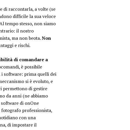
 di raccontarla, a volte (se
ndono difficile la sua veloce
. Al tempo stesso, non siamo
trario: il nostro
imista, ma non beota.
Non
ntaggi e rischi.
ibilità di comandare a
ocomandi, è possibile
 i software: prima quelli dei
l meccanismo si è evoluto, e
ci permettono di gestire
iamo da anni (ne abbiamo
n software di onOne
 fotografo professionista,
quotidiano con una
ina, di impostare il