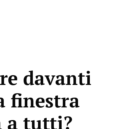
re davanti
 finestra
 a tutti?