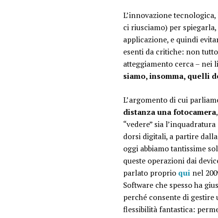
L’innovazione tecnologica, l
ci riusciamo) per spiegarla,
applicazione, e quindi evit
esenti da critiche: non tutt
atteggiamento cerca – nei li
siamo, insomma, quelli de
L’argomento di cui parliamo 
distanza una fotocamera
“vedere” sia l’inquadratura 
dorsi digitali, a partire dal
oggi abbiamo tantissime sol
queste operazioni dai devic
parlato proprio
qui
nel 200
Software che spesso ha gius
perché consente di gestire 
flessibilità fantastica: perm