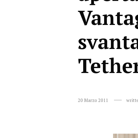
Vanta
svanta
Tethe
20 Marzo 2011
writt