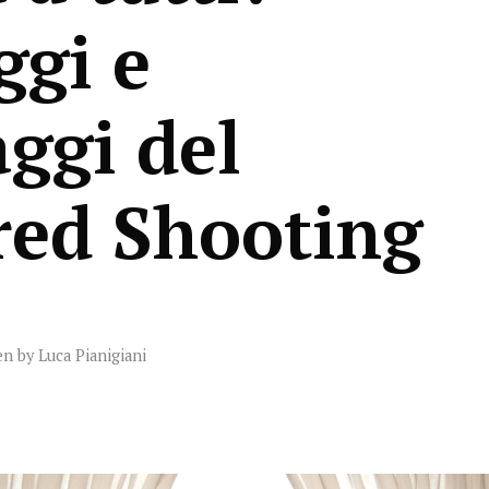
ggi e
ggi del
red Shooting
en by
Luca Pianigiani