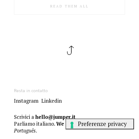
READ THEM ALL
Resta in contatto
Instagram
Linkedin
Scrivici a
hello@jumper.it
Parliamo italiano.
We speak English
.
Falamos
Português
.
Gli articoli del Sunday Jumper sono sotto licenza Creative Commons
BY-NC-ND 4.0
. Gli altri contenuti sono © dei rispettivi autori.