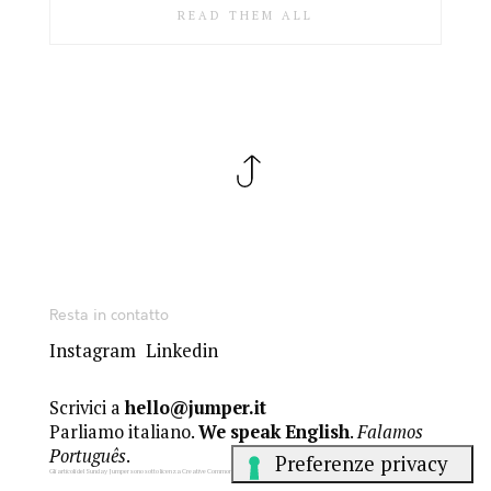
READ THEM ALL
Resta in contatto
Instagram
Linkedin
Scrivici a
hello@jumper.it
Parliamo italiano.
We speak English
.
Falamos
Português
.
Gli articoli del Sunday Jumper sono sotto licenza Creative Commons
BY-NC-ND 4.0
. Gli altri contenuti sono © dei rispettivi autori.