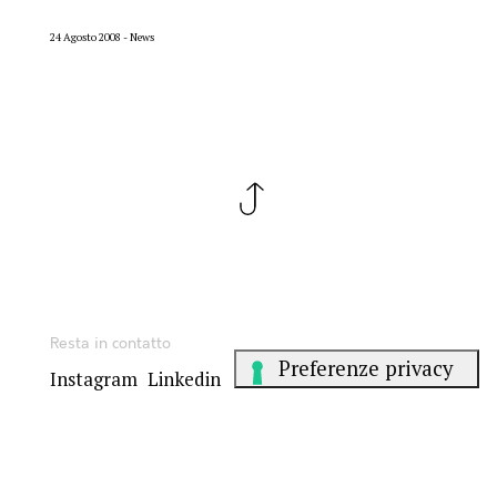
24 Agosto 2008
News
Resta in contatto
Instagram
Linkedin
Scrivici a
hello@jumper.it
Parliamo italiano.
We speak English
.
Falamos
Português
.