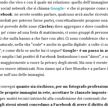
ndo che vivo e con il quale mi relaziono: quello dell’immagine
di social network che si chiama
Google+
e che si propone come an
cebook
: ne avrete sentito parlare, qualcuno avrà anche ricevuto
 invitati per poterne farne parte), concettualmente propone una 
ché prevede delle zone (
Circles
) dove aggregare e dove condivid
 po’ come ad una festa di matrimonio, ci sono gruppi di person
i che nulla hanno a che fare con altri. Ci sono confidenze che 
aturale, nella vita “reale” e anche in quella digitale: a volte ci
, e come dirlo se anche lui ci segue?
Google+ è un passo in a
 amplia i lati positivi di Facebook limitandone i suoi “
danni
“, e 
maggiormente a cuore la privacy degli utenti. Ma non è esente
essere ottimizzati. Non siamo qui a fare filosofia e a parlare 
ne sull’uso delle immagini.
i convegni
quanto sia rischioso, per un fotografo profession
elle proprie immagini in rete, accettare le clausole impost
er motivi tecnici intrisechi alla condivisione dei contenuti che 
li stessi utenti concedano a Facebook di avere il diritto di