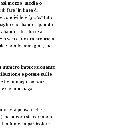
siasi mezzo, media o
di fare “in linea di
 e condividere “
gratis
” tutto
onsiglio che diamo – quando
rafiamo – di ridurre al
zio web di nostra proprietà
link e non le immagini (che
n numero impressionante
ribuzione e potere sulle
nostre immagini ad una
ti e che noi magari
uno avrà pensato che
ca (che ancora sta cercando
ti in fumo, in particolare