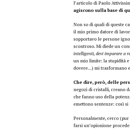
l’articolo di Paolo Attiviss
agiscono sulla base di qu
Non so di quali di queste c
il mio primo datore di lavo
sopportavo le persone ignor
scontroso. Mi diede un cons
intelligenti, devi imparare a 
un mio limite: la stupidità
dovere…) mi trasformano e m
Che dire, però, delle pe
negozi di cristalli, creano
che fanno uso della potenz
emettono sentenze: così si fa
Personalmente, cerco (pur n
farsi un’opionione proceden