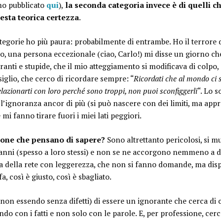
imo pubblicato
qui
),
la seconda categoria invece è di quelli c
esta teorica certezza
.
ategorie ho più paura: probabilmente di entrambe. Ho il terrore
ro, una persona eccezionale (ciao, Carlo!) mi disse un giorno ch
anti e stupide, che il mio atteggiamento si modificava di colpo,
iglio, che cerco di ricordare sempre: “
Ricordati che al mondo ci 
relazionarti con loro perché sono troppi, non puoi sconfiggerli
“. Lo s
 e l’ignoranza ancor di più (si può nascere con dei limiti, ma a
i fanno tirare fuori i miei lati peggiori.
rsone che pensano di sapere?
Sono altrettanto pericolosi, si 
 danni (spesso a loro stessi) e non se ne accorgono nemmeno a d
a della rete con leggerezza, che non si fanno domande, ma dis
, così è giusto, così è sbagliato.
on essendo senza difetti) di essere un ignorante che cerca di c
do con i fatti e non solo con le parole. E, per professione, cerc