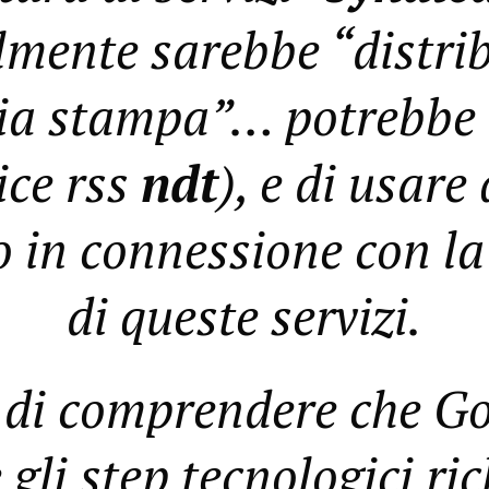
almente sarebbe “distrib
ia stampa”… potrebbe 
ice rss
ndt
), e di usare
 in connessione con la
di queste servizi.
 di comprendere che Go
gli step tecnologici ric