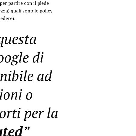
per partire con il piede
zza) quali sono le policy
cedere):
 questa
oogle di
nibile ad
ioni o
rti per la
ated
”