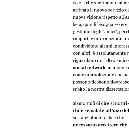
vivo e che sperimento al mo
arrivato il nuovo servizio 
nuova visione rispetto a
Fa
beta, quindi bisogna essere
gestione degli “amici”, per
rapporti e informazioni; un
condividono alcuni interess
con altri: è assolutamente n
riguardano un “altro amico”
social network
, mantiene e
come una soluzione che ha 
possono/debbono/dovrebbero 
subito la nostra dissertazio
Siamo stufi di dire ai nostr
chi è sensibile all’uso d
sostanzialmente dice che – p
necessario accettare che g