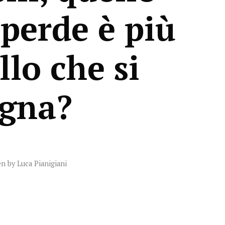
 perde è più
llo che si
gna?
en by
Luca Pianigiani