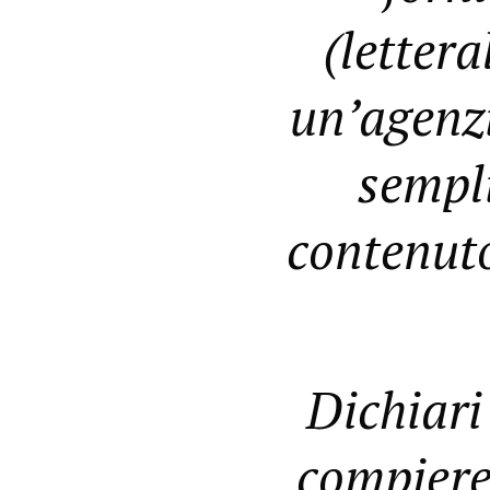
(letter
un’agenz
sempl
contenuto
Dichiari
compiere 