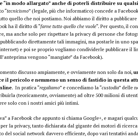
 e “in modo allargato” anche di poterli distribuire su qual
to “
tecnicismo
” (legale, più che informatico) concede a Facebook 
tutto quello che noi postiamo. Noi abbiamo il diritto a pubblicare
k ha il diritto di “
farne tutto quello che vuole
“. Per questo, il c
ore, ma anche solo per rispettare la privacy di persone che fotog
pubblicando direttamente tali immagini, ma postarle in uno spa
 internet) e poi se proprio vogliamo condividerle pubblicare il 
’anteprima vengono “mangiate” da Facebook).
gomento discusso ampiamente, e ovviamente non solo da noi,
u
ce il pericolo e nemmeno un senso di fastidio in questa att
nline
. In pratica “
regaliamo
” e concediamo la “
custodia
” delle 
tribuirla (teoricamente, ovviamente) ad oltre 500 milioni di uten
e solo con i nostri amici più intimi.
iva” a Facebook che appunto si chiama Google+, e magari qualc
per la privacy, tanto dichiarata dal gigante dei motori di ricer
 del social network davvero efficiente, dopo vari tentativi anda