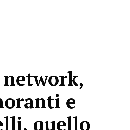
 network,
noranti e
lli, quello