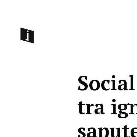
Social
tra ig
sapute