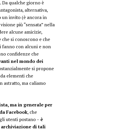
. Da qualche giorno è
tagonista, alternativa,
 un invito (è ancora in
visione più “sensata” nella
ere alcune amicizie,
e che si conoscono e che
si fanno con alcuni e non
 sono confidenze che
vanti nel mondo dei
sostanzialmente si propone
 da elementi che
in astratto, ma caliamo
ista, ma in generale per
e da Facebook
, che
gli utenti postano –
è
 archiviazione di tali