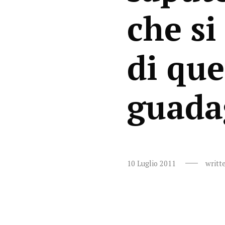
che si
di que
guada
10 Luglio 2011
writt