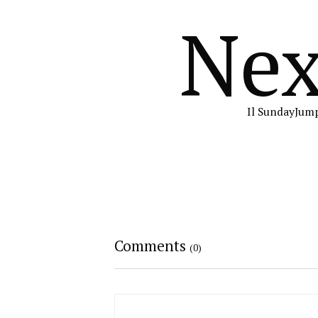
Nex
Il SundayJump
Comments
(0)