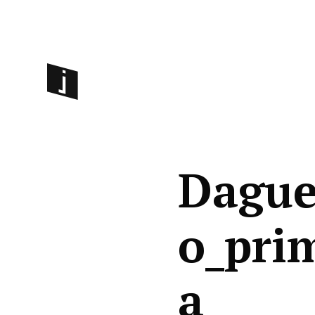
Dague
o_prim
a