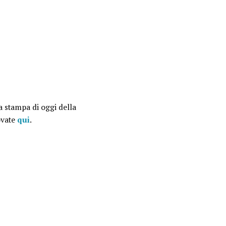
a stampa di oggi della
ovate
qui
.