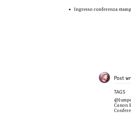
Ingresso conferenza stam
Post wr
TAGS
@jumpe
Canon 
Confer