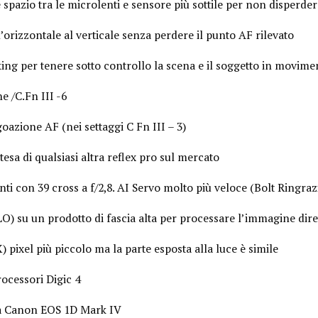
azio tra le microlenti e sensore più sottile per non disperder
orizzontale al verticale senza perdere il punto AF rilevato
ing per tenere sotto controllo la scena e il soggetto in movime
 /C.Fn III -6
azione AF (nei settaggi C Fn III – 3)
esa di qualsiasi altra reflex pro sul mercato
ti con 39 cross a f/2,8. AI Servo molto più veloce (Bolt Ringra
LO) su un prodotto di fascia alta per processare l’immagine di
pixel più piccolo ma la parte esposta alla luce è simile
ocessori Digic 4
a Canon EOS 1D Mark IV