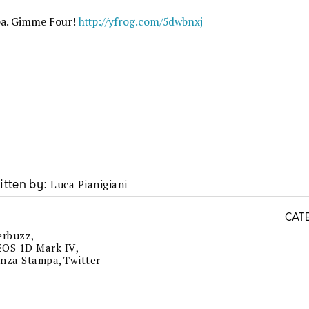
pa. Gimme Four!
http://yfrog.com/5dwbnxj
Luca Pianigiani
itten by
CAT
rbuzz
,
EOS 1D Mark IV
,
enza Stampa
,
Twitter