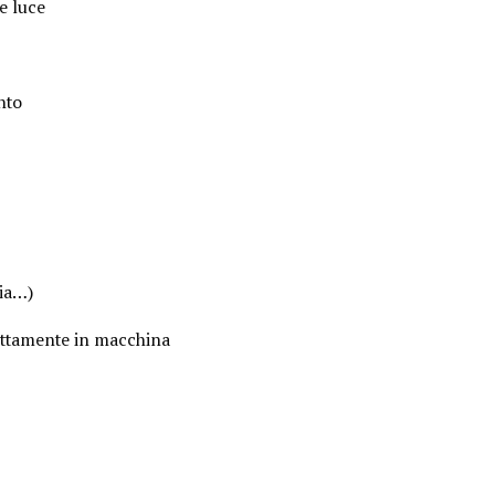
e luce
nto
zia…)
rettamente in macchina