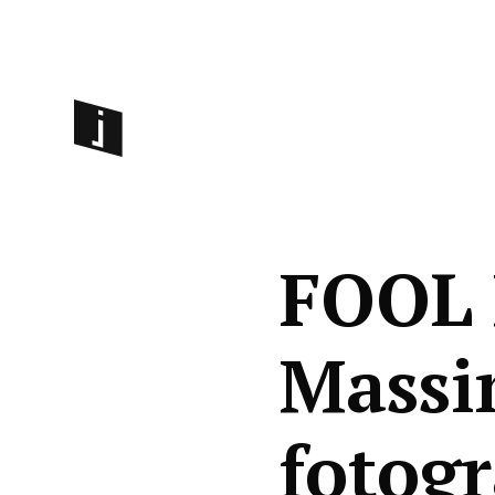
FOOL 
Massi
fotogr