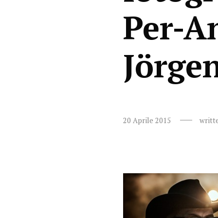
Per-A
Jörge
20 Aprile 2015
writt