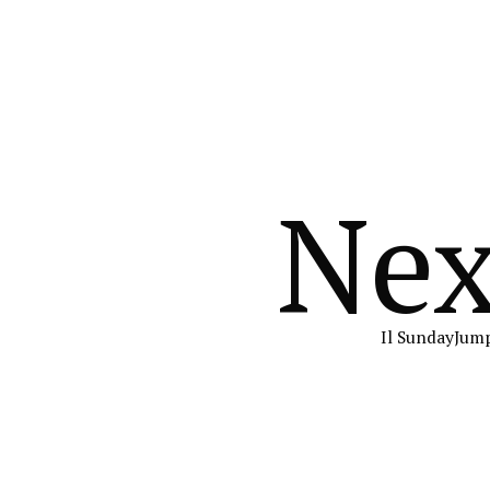
Nex
Il SundayJump