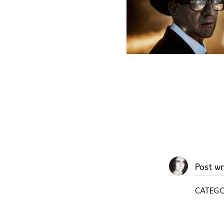
Post wr
CATEGO