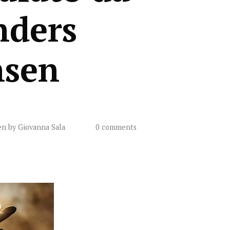
nders
nsen
en by
Giovanna Sala
0 comments