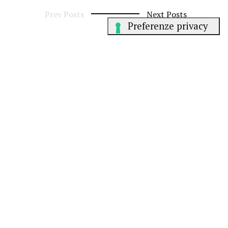
Prev Posts
Next Posts
Resta in contatto
Instagram
Linkedin
Scrivici a
hello@jumper.it
Parliamo italiano.
We speak English
.
Falamos
Português
.
Gli articoli del Sunday Jumper sono sotto licenza Creative Commons
BY-NC-ND 4.0
. Gli altri contenuti sono © dei rispettivi autori.