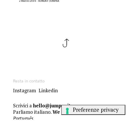
2 Marzo 2014
SUNDAY JUMPER
Resta in contatto
Instagram
Linkedin
Scrivici a
hello@jumper.it
Parliamo italiano.
We speak English
.
Falamos
Português
.
Gli articoli del Sunday Jumper sono sotto licenza Creative Commons
BY-NC-ND 4.0
. Gli altri contenuti sono © dei rispettivi autori.