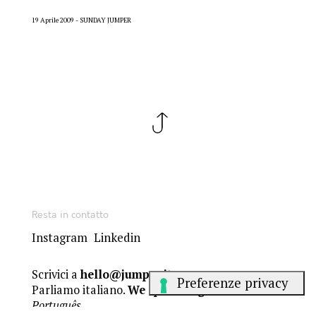
19 Aprile 2009
SUNDAY JUMPER
Resta in contatto
Instagram
Linkedin
Scrivici a
hello@jumper.it
Parliamo italiano.
We speak English
.
Falamos
Português
.
Gli articoli del Sunday Jumper sono sotto licenza Creative Commons
BY-NC-ND 4.0
. Gli altri contenuti sono © dei rispettivi autori.