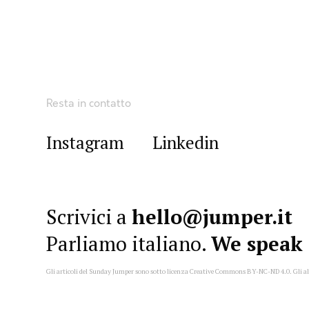
Resta in contatto
Instagram
Linkedin
Scrivici a
hello@jumper.it
Parliamo italiano.
We speak 
Gli articoli del Sunday Jumper sono sotto licenza Creative Commons
BY-NC-ND 4.0
. Gli a