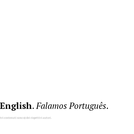
English
.
Falamos Português
.
ltri contenuti sono © dei rispettivi autori.