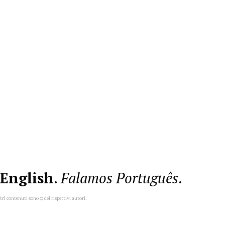
English
.
Falamos Português
.
ltri contenuti sono © dei rispettivi autori.