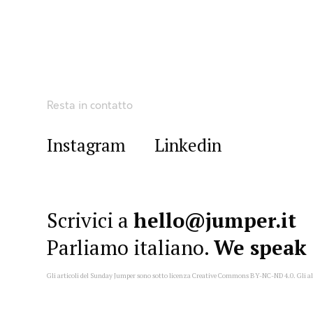
Resta in contatto
Instagram
Linkedin
Scrivici a
hello@jumper.it
Parliamo italiano.
We speak 
Gli articoli del Sunday Jumper sono sotto licenza Creative Commons
BY-NC-ND 4.0
. Gli a