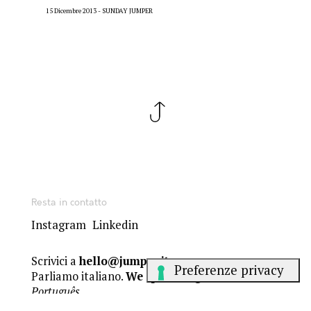
15 Dicembre 2013
SUNDAY JUMPER
Resta in contatto
Instagram
Linkedin
Scrivici a
hello@jumper.it
Parliamo italiano.
We speak English
.
Falamos
Português
.
Gli articoli del Sunday Jumper sono sotto licenza Creative Commons
BY-NC-ND 4.0
. Gli altri contenuti sono © dei rispettivi autori.