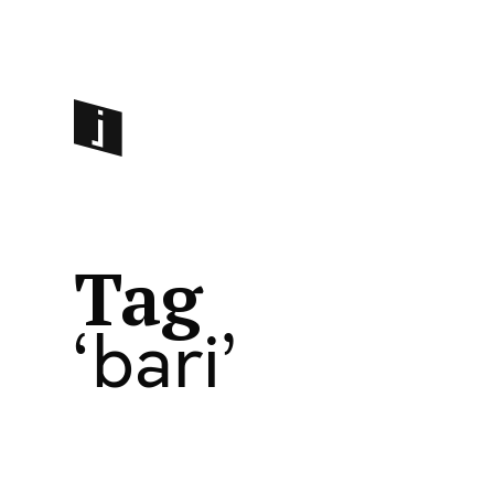
Tag
bari