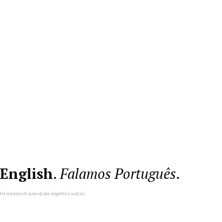
English
.
Falamos Português
.
ltri contenuti sono © dei rispettivi autori.