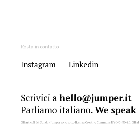
Resta in contatto
Instagram
Linkedin
Scrivici a
hello@jumper.it
Parliamo italiano.
We speak 
Gli articoli del Sunday Jumper sono sotto licenza Creative Commons
BY-NC-ND 4.0
. Gli a