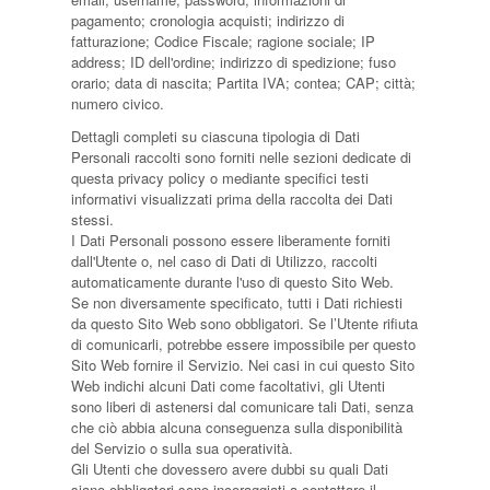
pagamento; cronologia acquisti; indirizzo di
fatturazione; Codice Fiscale; ragione sociale; IP
address; ID dell'ordine; indirizzo di spedizione; fuso
orario; data di nascita; Partita IVA; contea; CAP; città;
numero civico.
Dettagli completi su ciascuna tipologia di Dati
Personali raccolti sono forniti nelle sezioni dedicate di
questa privacy policy o mediante specifici testi
informativi visualizzati prima della raccolta dei Dati
stessi.
I Dati Personali possono essere liberamente forniti
dall'Utente o, nel caso di Dati di Utilizzo, raccolti
automaticamente durante l'uso di questo Sito Web.
Se non diversamente specificato, tutti i Dati richiesti
da questo Sito Web sono obbligatori. Se l’Utente rifiuta
di comunicarli, potrebbe essere impossibile per questo
Sito Web fornire il Servizio. Nei casi in cui questo Sito
Web indichi alcuni Dati come facoltativi, gli Utenti
sono liberi di astenersi dal comunicare tali Dati, senza
che ciò abbia alcuna conseguenza sulla disponibilità
del Servizio o sulla sua operatività.
Gli Utenti che dovessero avere dubbi su quali Dati
siano obbligatori sono incoraggiati a contattare il