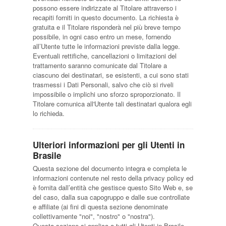
possono essere indirizzate al Titolare attraverso i
recapiti forniti in questo documento. La richiesta è
gratuita e il Titolare risponderà nel più breve tempo
possibile, in ogni caso entro un mese, fornendo
all’Utente tutte le informazioni previste dalla legge.
Eventuali rettifiche, cancellazioni o limitazioni del
trattamento saranno comunicate dal Titolare a
ciascuno dei destinatari, se esistenti, a cui sono stati
trasmessi i Dati Personali, salvo che ciò si riveli
impossibile o implichi uno sforzo sproporzionato. Il
Titolare comunica all'Utente tali destinatari qualora egli
lo richieda.
Ulteriori informazioni per gli Utenti in
Brasile
Questa sezione del documento integra e completa le
informazioni contenute nel resto della privacy policy ed
è fornita dall’entità che gestisce questo Sito Web e, se
del caso, dalla sua capogruppo e dalle sue controllate
e affiliate (ai fini di questa sezione denominate
collettivamente "noi", "nostro" o "nostra").
Questa sezione si applica a tutti gli Utenti in Brasile