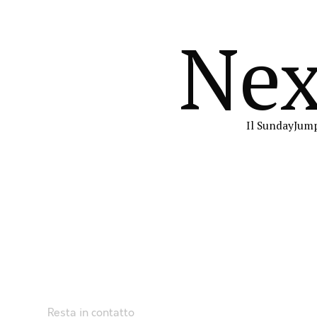
Nex
Il SundayJump
Resta in contatto