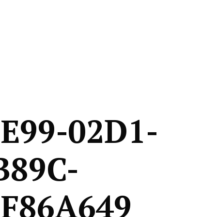
E99-02D1-
B89C-
F86A649