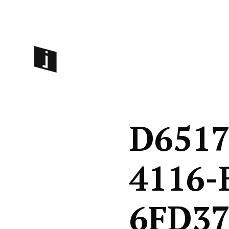
D6517
4116-
6FD37