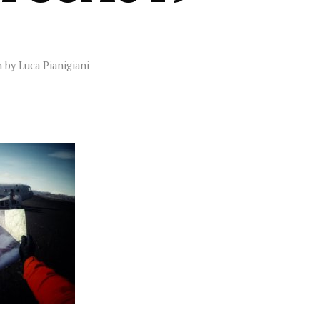
n by
Luca Pianigiani