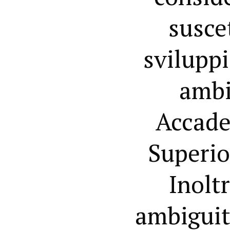
susce
sviluppi
ambit
Accadem
Superior
Inoltr
ambiguità