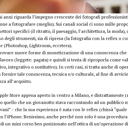
mi anni riguarda l’impegno crescente dei fotografi professionist
sone a fotografare (meglio)
. Sui canali social ci sono mille prop
ttori specifici (il ritratto, il paesaggio, l’architettura, la moda)
o degli strumenti, sia di ripresa (la fotografia con la reflex o 
ne (Photoshop, Lightroom, eccetera).
trovare nuove forme di monetizzazione di una conoscenza che
lavoro (
leggete: pagata
) e quindi si tenta di riproporla come va
o, integrativo o sostitutivo). In certi casi, si tratta anche di op
fornire tale conoscenza, tecnica e/o culturale, al fine di avvicin
za all’acquisto.
pple Store appena aperto in centro a Milano, e distrattamente 
vo quello che un giovanotto stava raccontando ad un pubblico m
ani” – che la sua esperienza è nata con le reflex (chissà “
quale
 con l’iPhone. Benissimo, anche perché non solo è una procedu
a di un mini corso ben posizionato nell’ottica di un’operazione 