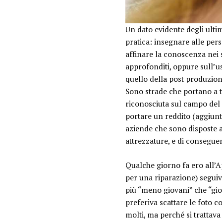
Un dato evidente degli ulti
pratica:
insegnare alle per
affinare la conoscenza nei se
approfonditi, oppure sull’us
quello della post produzio
Sono strade che portano a 
riconosciuta sul campo del 
portare un reddito (aggiuntiv
aziende che sono disposte a 
attrezzature, e di conseguen
Qualche giorno fa ero all’A
per una riparazione) segui
più “meno giovani” che “giov
preferiva scattare le foto
molti, ma perché si trattav