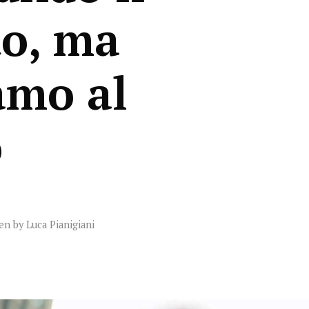
to, ma
amo al
o
ten by
Luca Pianigiani