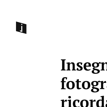
Inseg
fotogr
ricord