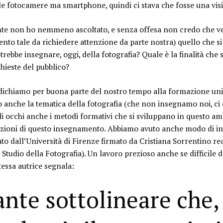
 fotocamere ma smartphone, quindi ci stava che fosse una visio
e non ho nemmeno ascoltato, e senza offesa non credo che ven
to tale da richiedere attenzione da parte nostra) quello che si
otrebbe insegnare, oggi, della fotografia
? Quale è la finalità che
chieste del pubblico?
edichiamo per buona parte del nostro tempo alla formazione uni
 anche la tematica della fotografia (che non insegnamo noi, ci o
i occhi anche i metodi formativi che si sviluppano in questo ambi
luzioni di questo insegnamento. Abbiamo avuto anche modo di in
to dall’Università di Firenze firmato da Cristiana Sorrentino re
o Studio della Fotografia). Un lavoro prezioso anche se difficile
tessa autrice segnala:
ante sottolineare che,