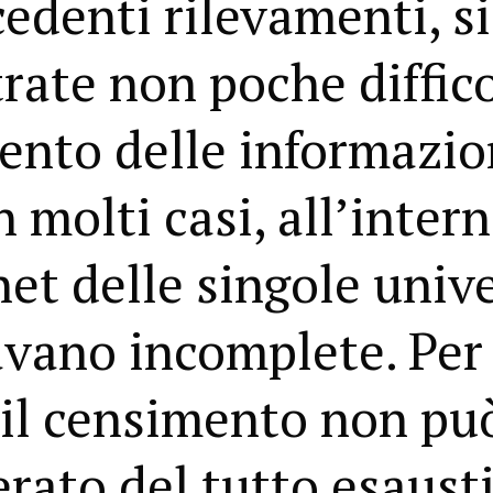
cedenti rilevamenti, s
trate non poche diffico
ento delle informazion
in molti casi, all’intern
net delle singole unive
avano incomplete. Per
 il censimento non pu
rato del tutto esaust