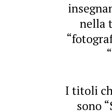
insegnam
nella 
“fotograf
“
I titoli 
sono “S