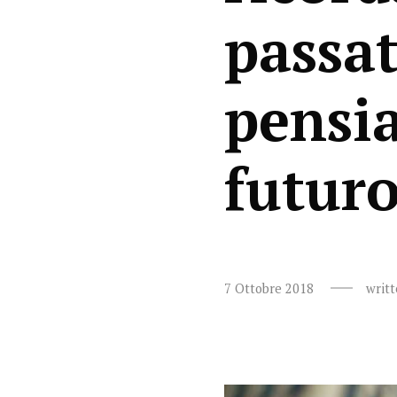
passa
pensi
futur
7 Ottobre 2018
writ