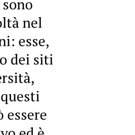
i sono
ltà nel
i: esse,
o dei siti
rsità,
 questi
ò essere
ivo ed è