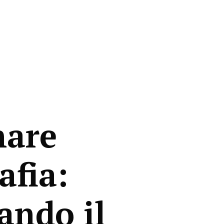
nare
afia:
ando il