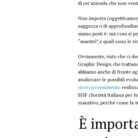
di un’azienda che non vende
Non importa (oggettivament
saggezza o di approfondimen
siamo posti è: ma
cosa si p
“maestri”,e quali sono le ri
Ovviamente, visto che ci d
Graphic Design che trattano
abbiamo anche di fronte agl
analizzare le possibili evo
ricerca/censimento
realizza
SISF
(Società Italiana per l
esaustivo, perché come la s
È import