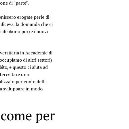
ne di “parte”.
issero erogate perle di
 diceva, la domanda che ci
 si debbono porre i nuovi
versitaria in Accademie di
ccupiamo di altri settori)
to, e questo ci aiuta ad
tercettare una
alizzato per conto della
 da sviluppare in modo
 come per