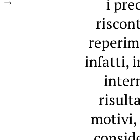
i pre
riscon
reperim
infatti, 
inter
risult
motivi,
conside