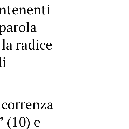
ontenenti
 parola
 la radice
di
ricorrenza
” (10) e