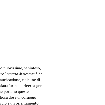
no nuovissime, beninteso,
ro “
reparto di ricerca
” è da
unicazione, e alcune di
iattaforma di ricerca per
che portano queste
gliosa dose di coraggio
occio e un orientamento