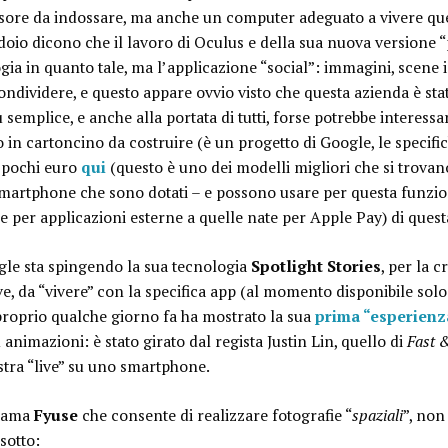
sore da indossare, ma anche un computer adeguato a vivere qu
idoio dicono che il lavoro di Oculus e della sua nuova versione “p
gia in quanto tale, ma l’applicazione “social”: immagini, scene
dividere, e questo appare ovvio visto che questa azienda è stat
ù semplice, e anche alla portata di tutti, forse potrebbe interessa
o in cartoncino da costruire (è un progetto di Google, le specifi
 a pochi euro
qui
(questo è uno dei modelli migliori che si trovan
 smartphone che sono dotati – e possono usare per questa funzi
e per applicazioni esterne a quelle nate per Apple Pay) di quest
gle sta spingendo la sua tecnologia
Spotlight Stories
, per la 
ve, da “vivere” con la specifica app (al momento disponibile solo
proprio qualche giorno fa ha mostrato la sua
prima “esperienza
 animazioni: è stato girato dal regista Justin Lin, quello di
Fast 
stra “live” su uno smartphone.
hiama
Fyuse
che consente di realizzare fotografie “
spaziali
”, non
 sotto: