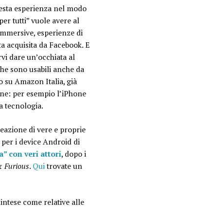
esta esperienza nel modo
er tutti” vuole avere al
 immersive, esperienze di
a acquisita da Facebook. E
rvi dare un’occhiata al
che sono usabili anche da
o su Amazon Italia, già
one: per esempio l’iPhone
a tecnologia.
creazione di vere e proprie
 per i device Android di
” con veri attori
, dopo i
& Furious
.
Qui
trovate un
 intese come relative alle