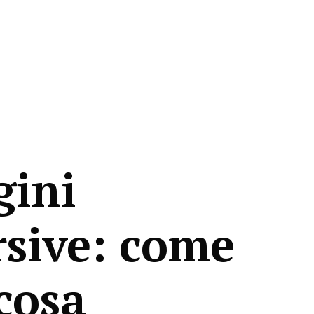
ini
sive: come
 cosa