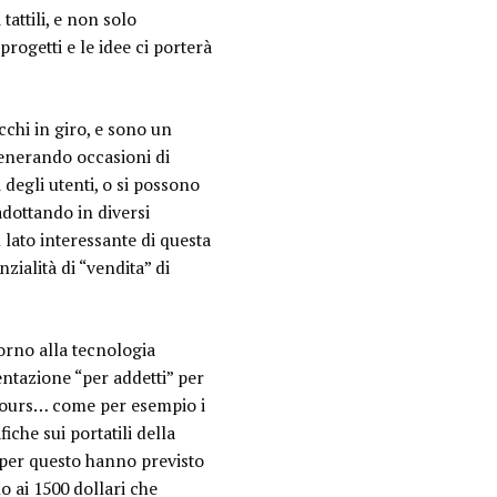
attili, e non solo
rogetti e le idee ci porterà
cchi in giro, e sono un
enerando occasioni di
 degli utenti, o si possono
adottando in diversi
Il lato interessante di questa
zialità di “vendita” di
ttorno alla tecnologia
entazione “per addetti” per
rumours… come per esempio i
che sui portatili della
 per questo hanno previsto
o ai 1500 dollari che