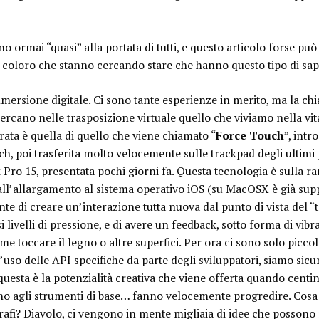
no ormai “quasi” alla portata di tutti, e questo articolo forse pu
 a coloro che stanno cercando stare che hanno questo tipo di sap
mersione digitale. Ci sono tante esperienze in merito, ma la chi
ercano nelle trasposizione virtuale quello che viviamo nella vita
rata è quella di quello che viene chiamato “
Force Touch
”, intr
ch, poi trasferita molto velocemente sulle trackpad degli ultimi 
ro 15, presentata pochi giorni fa. Questa tecnologia è sulla ra
ll’allargamento al sistema operativo iOS (su MacOSX è già supp
te di creare un’interazione tutta nuova dal punto di vista del “t
si livelli di pressione, e di avere un feedback, sotto forma di vib
e toccare il legno o altre superfici. Per ora ci sono solo piccol
uso delle API specifiche da parte degli sviluppatori, siamo sicur
uesta è la potenzialità creativa che viene offerta quando centina
no agli strumenti di base… fanno velocemente progredire. Cosa 
grafi? Diavolo, ci vengono in mente migliaia di idee che possono