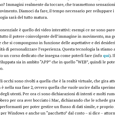
 no? Immagini realmente da toccare, che trasmettono sensazioni t
vimento. Diamoci da fare, il tempo necessario per sviluppare i p
ogia sarà del tutto matura.
ponenziale è quello dei video interattivi: esempi ce ne sono pare
tutto il potere coinvolgente dell’immagine in movimento, ma g
e che si compongono in funzione delle aspettative e dei desideri
ilità di personalizzare l’esperienza. Questa tecnologia la stiamo 
do un corso dedicato che insegna come poterli fare (info
qui
). 
iluppata sia in ambito “APP” che in quello “WEB”, quindi le poten
o.
 gli occhi sono rivolti a quella che è la realtà virtuale, che gira a
 è nella sua fase 2, ovvero quella che vuole uscire dalla sperim
degli utenti. Per ora ci sono dichiarazioni di intenti e molti 
bero per ora aver bocciato i Mac, dichiarando che le schede grafi
rformanti per poter gestire un flusso di dati simile, e proprio
à per Windows e anche un “pacchetto” dal costo – si dice – attorn