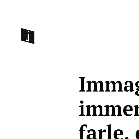
Immag
immer
farle,