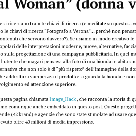
al Woman” (
donna v
e si ricercano tramite chiavi di ricerca (e meditate su questo… vo
ndo le chiavi di ricerca “Fotografo a Verona”… perché non pensa
contenuti che servono davvero?). Se usiamo in modo creativo le c
olari delle interpretazioni moderne, nuove, alternative, facci
do sulla progettazione di una campagna pubblicitaria. In quel 
, l’utente che magari pensava alla foto di una bionda in abito su
ternativa che non solo è di “più rispetto” dell’immagine della 
(che addirittura vampirizza il prodotto: si guarda la bionda e non
volgimento ed attenzione superiore.
a questa pagina chiamata
Image_Hack
, che racconta la storia di 
amo comunque anche embeddato in questo post. Questo progetto 
ende (
42 brand
) e agenzie che sono state stimolate ad usare qu
evuto oltre
40 milioni di media impressions
.