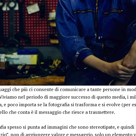
guaggi che più ci consente di comunicare a tante persone in mod
Viviamo nel periodo di maggiore successo di questo media, i mili
 e poco importa se la fotografia si trasforma e si evolve (per e
llo che conta è il messaggio che riesce a trasmettere.
fia spesso si punta ad immagini che sono stereotipate, e quindi 
zio”, non di aggiungere valore e messaggio, solo un elemento v