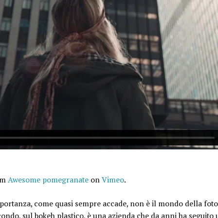
om
Awesome pomegranate
on
Vimeo
.
importanza, come quasi sempre accade, non è il mondo della fotog
ondo, sul bokeh plastico, è una azienda che da anni ha seguito u