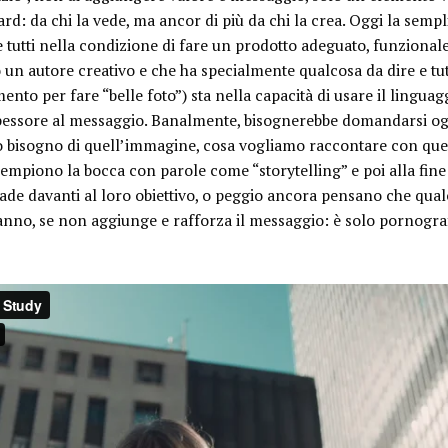
rd: da chi la vede, ma ancor di più da chi la crea. Oggi la sempl
 tutti nella condizione di fare un prodotto adeguato, funzionale
 un autore creativo e che ha specialmente qualcosa da dire e tut
nto per fare “belle foto”) sta nella capacità di usare il linguag
pessore al messaggio. Banalmente, bisognerebbe domandarsi ogni
 bisogno di quell’immagine, cosa vogliamo raccontare con quell
 riempiono la bocca con parole come “storytelling” e poi alla fin
ade davanti al loro obiettivo, o peggio ancora pensano che qualc
fanno, se non aggiunge e rafforza il messaggio: è solo pornograf