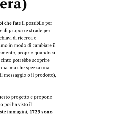
era
)
i che fate il possibile per
te di proporre strade per
hiavi di ricerca e
amo in modo di cambiare il
momento, proprio quando si
ccinto potrebbe scoprire
donna, ma che spezza una
 il messaggio o il prodotto),
questo progetto e propone
poi ha visto il
este immagini,
1
729 sono