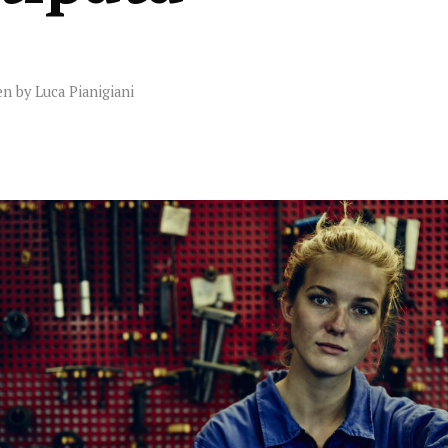
en by
Luca Pianigiani