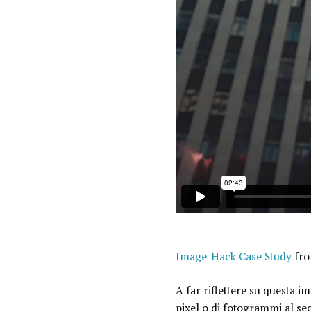
Image_Hack Case Study
fr
A far riflettere su questa 
pixel o di fotogrammi al sec