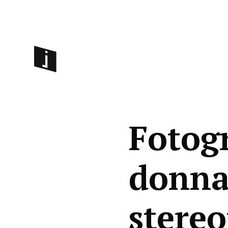
Fotogr
donna
stereo